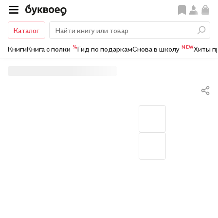
Каталог
%
NEW
Книги
Книга с полки
Гид по подаркам
Снова в школу
Хиты п