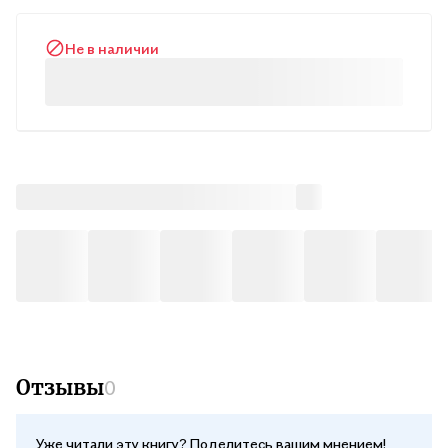
Данная Книга позволит вам заглянуть в древние корни
современной астрологии. Полезна будет для астрологов и
Не в наличии
всех, кто интересуется темой астрологии, а также мудростью
древних наук."
Отзывы
0
Уже читали эту книгу? Поделитесь вашим мнением!