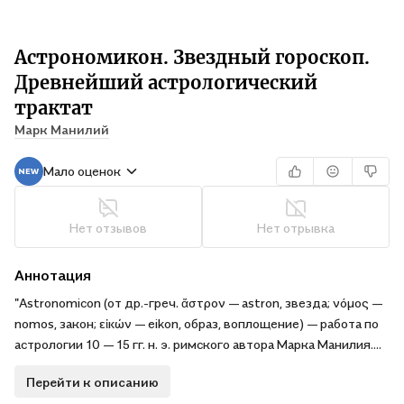
Астрономикон. Звездный гороскоп.
Древнейший астрологический
трактат
Марк Манилий
Мало оценок
Нет отзывов
Нет отрывка
Аннотация
"Astronomicon (от др.-греч. ἄστρον — astron, звезда; νόμος —
nomos, закон; εἰκών — eikon, образ, воплощение) — работа по
астрологии 10 — 15 гг. н. э. римского автора Марка Манилия.
Является наиболее ранней из дошедших до наших дней
Перейти к описанию
работой по астрологии Эллинистического периода.