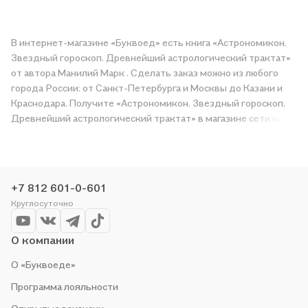
В интернет-магазине «Буквоед» есть книга «Астрономикон.
Звездный гороскоп. Древнейший астрологический трактат»
от автора Манилий Марк . Сделать заказ можно из любого
города России: от Санкт-Петербурга и Москвы до Казани и
Краснодара. Получите «Астрономикон. Звездный гороскоп.
Древнейший астрологический трактат» в магазине сети или
закажите доставку. Мы и сами любим читать, поэтому
делаем всё, чтобы вы могли купить понравившуюся историю
по приятной цене. Например, организуем конкурсы и
проводим акции. Оставайтесь с нами, чтобы не упустить
+7 812 601-0-601
выгоду!
Круглосуточно
О компании
О «Буквоеде»
Программа лояльности