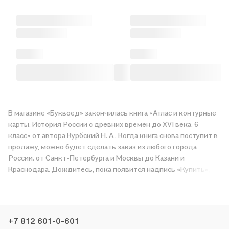
В магазине «Буквоед» закончилась книга «Атлас и контурные
карты. История России с древних времен до XVI века. 6
класс» от автора Курбский Н. А.. Когда книга снова поступит в
продажу, можно будет сделать заказ из любого города
России: от Санкт-Петербурга и Москвы до Казани и
Краснодара. Дождитесь, пока появится надпись «Купить»,
чтобы получить «Атлас и контурные карты. История России с
древних времен до XVI века. 6 класс» в магазине сети или
заказать доставку. Мы и сами любим читать, поэтому делаем
всё, чтобы вы могли купить понравившуюся историю по
+7 812 601-0-601
приятной цене. Например, организуем конкурсы и проводим