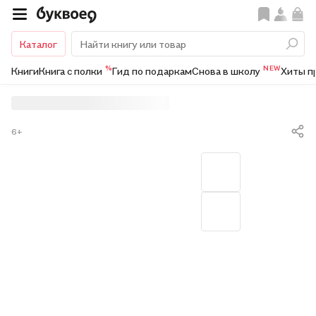
Каталог
%
NEW
Книги
Книга с полки
Гид по подаркам
Снова в школу
Хиты п
6+