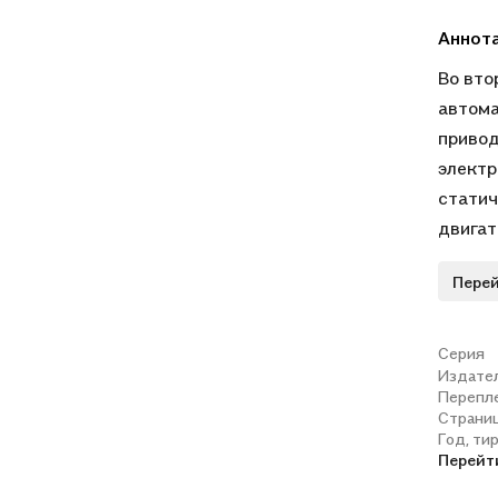
Аннот
Во вто
автома
привод
электр
статич
двигат
реакти
Перей
описан
управл
горной
Серия
Издате
электр
Перепл
управл
Страни
активн
Год, ти
Перейт
активн