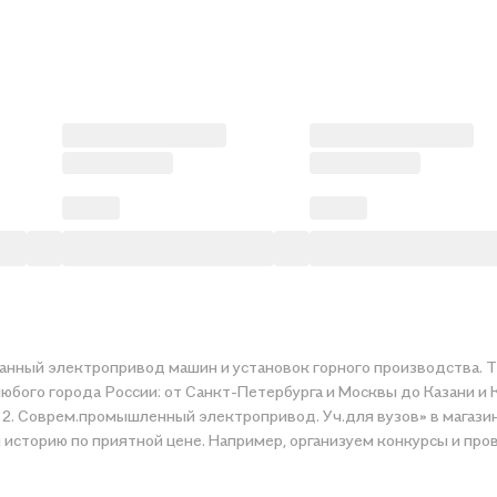
анный электропривод машин и установок горного производства. 
любого города России: от Санкт-Петербурга и Москвы до Казани 
2. Соврем.промышленный электропривод. Уч.для вузов» в магазин
 чтобы вы могли купить понравившуюся историю по приятной цене. Например, организуе