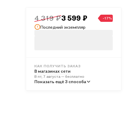
4 319 ₽
3 599 ₽
-17%
Последний экземпляр
КАК ПОЛУЧИТЬ ЗАКАЗ
В магазинах сети
В пт, 7 августа — бесплатно
В пунктах выдачи
Показать ещё 3 способа
В пн, 10 августа — бесплатно
Курьером
В сб, 8 августа — бесплатно
Почтой России
В вс, 9 августа — от 674 ₽