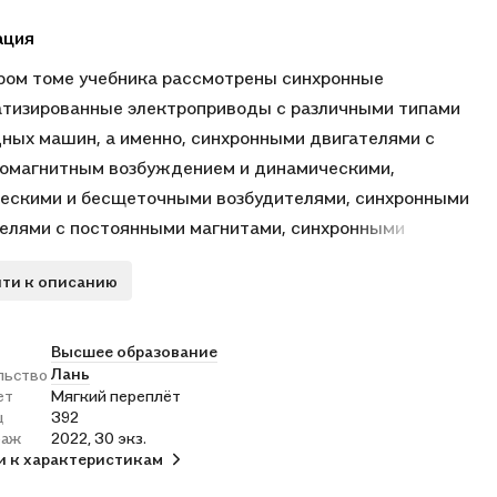
ация
ром томе учебника рассмотрены синхронные
тизированные электроприводы с различными типами
ных машин, а именно, синхронными двигателями с
омагнитным возбуждением и динамическими,
ескими и бесщеточными возбудителями, синхронными
елями с постоянными магнитами, синхронными
вными (вентильно-индукторными) двигателями. Дано их
ти к описанию
ие, конструкции, особенности работы, системы
ения, преобразователи частоты, области применения в
 промышленности. Рассмотрены многодвигательные
Высшее образование
Лань
льство
оприводы, их преобразователи частоты и системы
ет
Мягкий переплёт
ения. Особое внимание уделяется рассмотрению
ц
392
ым преобразователям электроприводов, включая
раж
2022, 30 экз.
и к характеристикам
ые выпрямители, активные фильтры и активные