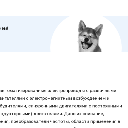
е дело», специализации «Электрификация и
тизация горного производства», а также студентов,
нтов и специалистов, обучающихся и работающих в
и приводной и преобразовательной техники.
ием!
 автоматизированные электроприводы с различными
двигателями с электромагнитным возбуждением и
будителями, синхронными двигателями с постоянными
ндукторными) двигателями. Дано их описание,
ния, преобразователи частоты, области применения в