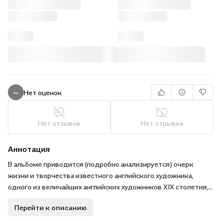
Нет оценок
—
Нет отзывов
Нет отрывка
Аннотация
В альбоме приводится (подробно анализируется) очерк
жизни и творчества известного английского художника,
одного из величайших английских художников XIX столетия,
лидера второго этапа прерафаэлитского движения. Макет
Перейти к описанию
книги насыщен иллюстрациями. При иллюстрировании
использованы не только известные картины художника, но и