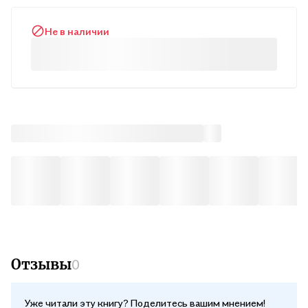
работы, не известные широкому кругу читателей. Альбом
Не в наличии
будет пользоваться спросом в выставочных залах и галереях,
а также в художественных училищах и вузах. Прекрасный
подарок всем любителям живописи.
Отзывы
0
Уже читали эту книгу? Поделитесь вашим мнением!