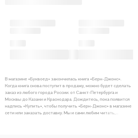
В магазине «Буквоед» закончилась книга «Берн-Джонс».
Когда книга снова поступит в продажу, можно будет сделать
заказ из любого города России: от Санкт-Петербурга и
Москвы до Казани и Краснодара. Дождитесь, пока появится
надпись «Купить», чтобы получить «Берн-Джонс» в магазине
сети или заказать доставку. Мы и сами любим читать,
поэтому делаем всё, чтобы вы могли купить понравившуюся
историю по приятной цене. Например, организуем конкурсы и
проводим акции. Оставайтесь с нами, чтобы не упустить