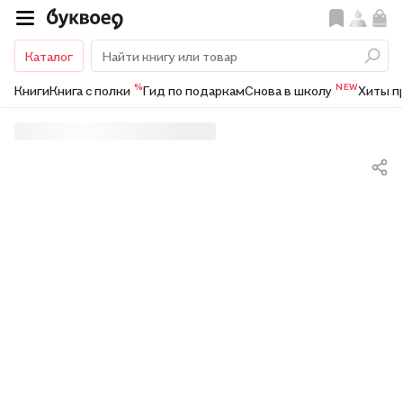
Каталог
%
NEW
Книги
Книга с полки
Гид по подаркам
Снова в школу
Хиты п