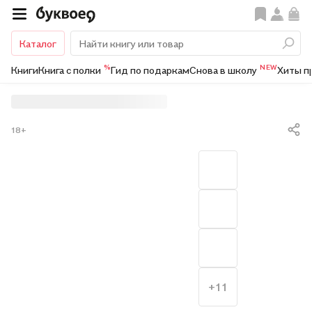
Каталог
%
NEW
Книги
Книга с полки
Гид по подаркам
Снова в школу
Хиты п
18+
+11