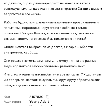
но даже он, образцовый карьерист, не может остаться
равнодушным, когда отчаянная авантюристка Синди с шумом
вторгается в его жизнь.
Рабочие будни, приправленные взаимными провокациями и
попытками переделать другого под себя, не только
сближают Синди и Кларка, но и заставляют задуматься о
самом главном: чего каждый из них хочет от жизни?
Синди мечтает выбраться из долгов, а Кларк — обрести
внутреннюю свободу.
Они решают помочь друг другу, но смогут ли такие разные
люди справиться с бесчисленными разногласиями?
И что, если один из них влюбится и все испортит? Удастся ли
им теперь по-настоящему помочь друг другу обрести самих
себя, когда уже сделано столько ошибок?..
Код
3157830
Аудитория
Young Adult