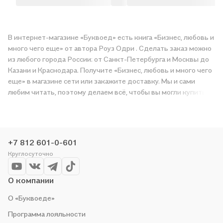
В интернет-магазине «Буквоед» есть книга «Бизнес, любовь и
много чего еще» от автора Роуз Одри . Сделать заказ можно
из любого города России: от Санкт-Петербурга и Москвы до
Казани и Краснодара. Получите «Бизнес, любовь и много чего
еще» в магазине сети или закажите доставку. Мы и сами
любим читать, поэтому делаем всё, чтобы вы могли купить
понравившуюся историю по приятной цене. Например,
организуем конкурсы и проводим акции. Оставайтесь с нами,
чтобы не упустить выгоду!
+7 812 601-0-601
Круглосуточно
О компании
О «Буквоеде»
Программа лояльности