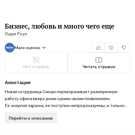
Бизнес, любовь и много чего еще
Одри Роуз
Мало оценок
Нет отзывов
Читать отрывок
Аннотация
Новая сотрудница Синди переворачивает размеренную
работу офиса вверх дном одним своим появлением.
Ее энергия заразна, ее поступки непредсказуемы, и только
одно ясно наверняка: рядом с ней невозможно оставаться
Перейти к описанию
прежним. Генеральный директор Кларк привык держать под
контролем абсолютно все,
но даже он, образцовый карьерист, не может остаться