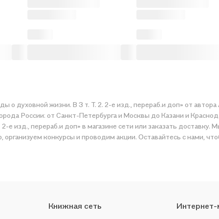
от автора Авраам (Рейдман, Схиархимандрит) . Когда книга снова
города России: от Санкт-Петербурга и Москвы до Казани и Красно
ли
 организуем конкурсы и проводим акции. Оставайтесь с нами, что
Книжная сеть
Интернет-