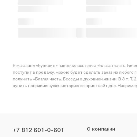
В магазине «Буквоед» закончилась книга «Благая часть. Беседы о духовной жизни. В 3 т. Т. 2. 2-е изд., перераб.и доп» 
поступит в продажу, можно будет сделать заказ из любого 
получить «Благая часть. Беседы о духовной жизни. В 3 т. Т. 2. 2-е изд., перераб.и доп» в магазине сети или заказать доставку. Мы и сами любим читать, поэтому делаем всё, чтобы вы мог
купить понравившуюся историю по приятной цене. Например,
О компании
+7 812 601-0-601