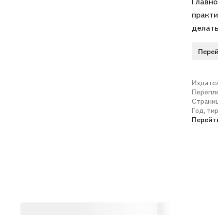
Главно
практи
делать
молить
Перей
ближне
Даже б
практи
Издате
Перепл
схиарх
Страни
духовн
Год, ти
опубли
Перейт
перера
бесед,