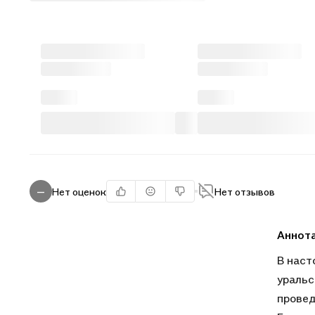
Нет оценок
Нет отзывов
—
Аннот
В наст
уральс
провед