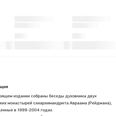
ация
оящем издании собраны беседы духовника двух
ких монастырей схиархимандрита Авраама (Рейдмана),
енные в 1999-2004 годах.