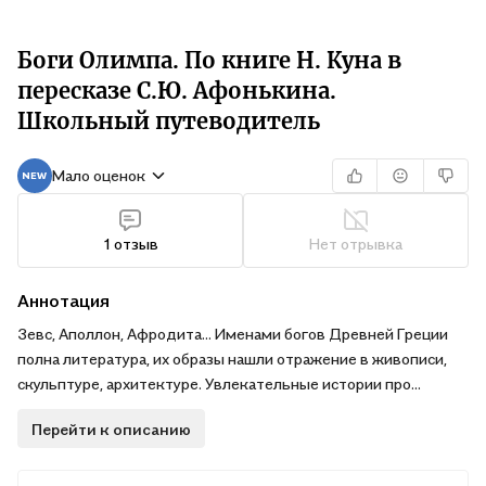
Боги Олимпа. По книге Н. Куна в
пересказе С.Ю. Афонькина.
Школьный путеводитель
Мало оценок
1 отзыв
Нет отрывка
Аннотация
Зевс, Аполлон, Афродита... Именами богов Древней Греции
полна литература, их образы нашли отражение в живописи,
скульптуре, архитектуре. Увлекательные истории про
обитателей Олимпа, которые должен знать каждый
Перейти к описанию
образованный человек, сопровождаются яркими, цветными
иллюстрациями.