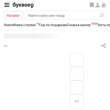
Каталог
%
NEW
Книги
Книга с полки
Гид по подаркам
Снова в школу
Хиты п
6+
+1