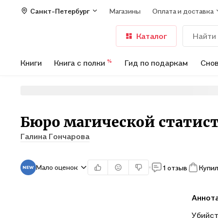
Санкт-Петербург
Магазины
Оплата и доставка
Каталог
Книги
Книга с полки
Гид по подаркам
Снов
%
Бюро магической статис
Галина Гончарова
Мало оценок
1 отзыв
Купил
Аннот
Убийст