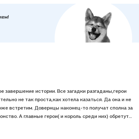
ория загадочного минерала леония и способ вернуть
нную магию.
ием!
ующие горные пейзажи и гигантские котики (дикие, но
умные).
ое завершение истории. Все загадки разгаданы,герои
ельно не так проста,как хотела казаться. Да она и не
оже встретим. Довернцы наконец-то получат сполна за
онство. А главные герои( и король среди них) обретут
е,так и душевные).