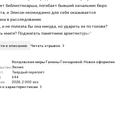
ет библиотекарша, погибает бывший начальник бюро
та, и Элисон неожиданно для себя оказывается
на в расследовании.
 и не полезла бы она никуда, но ударить ее по голове?
ь книги? Поджигать памятники архитектуры?
простительно!
ти к описанию
Читать отрывок
то эти негодяи в горах устроили!
оты взвыли. Хором!
ое не нравится, а значит, никаких довернских наемников
Колдовские миры Галины Гончаровой. Новое оформлен
Эксмо
льство
х и не будет! Вот есть приличные люди, окотяченные, они
ет
Твёрдый переплёт
утся. Как там людей подзывают?
ц
544
о. Увернуться от миссии, в которую тебя решили
раж
2026, 2 000 экз.
и к характеристикам
ть котики, — невозможно. У котиков лапки, у котиков
 много шерсти и неотразимое обаяние. Где ты, человек с
? Котики тебя очень ждут!