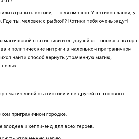
вают?
или втравить котики, — невозможно. У котиков лапки, у
. Где ты, человек с рыбкой? Котики тебя очень ждут!
 магической статистики и ее друзей от топового автора
тва и политические интриги в маленьком приграничном
ихся найти способ вернуть утраченную магию,
 новых.
юро магической статистики и ее друзей от топового
ихом приграничном городке.
е злодеев и хеппи-энд для всех героев.
вернуть утраченную магию.