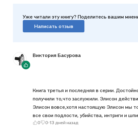
4. Ист
утраче
Уже читали эту книгу? Поделитесь вашим мнен
5. Чар
Написать отзыв
очень 
Виктория Басурова
Книга третья и последняя в серии. Достойн
получили то,что заслужили. Элисон действит
Элисон вовсе,хотя настоящую Элисон мы т
все свои подлости, убийства, интриги и шпи
0
0
13 дней назад
свою любовь и калечат раны( как физически