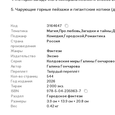
5. Чарующие горные пейзажи и гигантские котики (д
Код
3164647
Тематика
Магия,
Про любовь,
Загадки и тайны,
Д
Поджанр
Комедия,
Городской,
Романтика
Страна
Россия
произведения
Жанры
Фэнтези
Издательство
Эксмо
Серия
Колдовские миры Галины Гончарово
Автор
Галина Гончарова
Переплет
Твёрдый переплёт
Кол-во страниц
544
Год издания
2026
Тираж
2 000 экз.
ISBN
978-5-04-235963-7
Раздел
Городское фэнтези
Размеры
3.9 см × 13.9 см × 20.8 см
Вес
0.42 кг