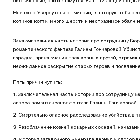
окотяченные, они и займутся. Как там людей подзы
Неважно. Увернуться от миссии, в которую тебя реш
котиков когти, много шерсти и неотразимое обаяние
Заключительная часть истории про сотрудницу Бюро
романтического фэнтези Галины Гончаровой. Убийс
городке, приключения трех верных друзей, стремящ
неожиданное раскрытие старых героев и появление
Пять причин купить:
1. Заключительная часть истории про сотрудницу Б
автора романтическог фэнтези Галины Гончаровой.
2. Смертельно опасное расследование убийства в т
3. Разоблачение козней коварных соседей, наказани
4. История загадочного минерала леония и способ 