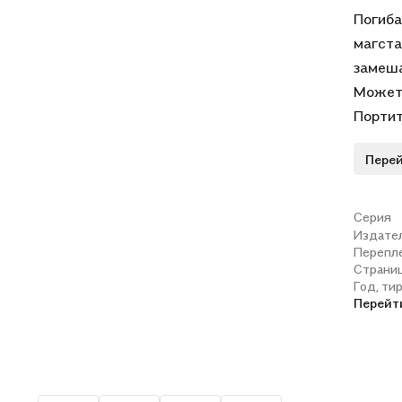
Погиба
магста
замеша
Может,
Портит
Это не
Перей
А уж ч
Даже к
Им так
Серия
Издате
в гора
Перепл
и займ
Страни
Неважн
Год, ти
Перейт
втрави
когти,
рыбкой