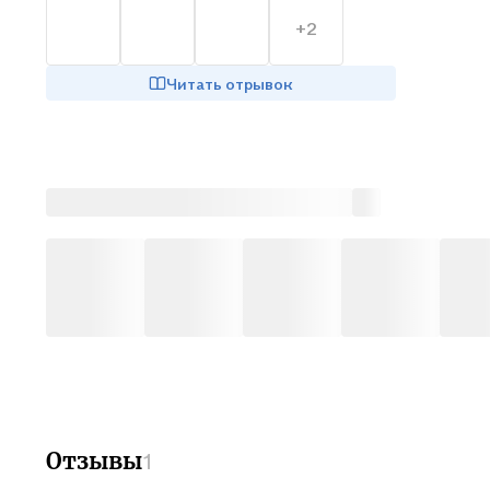
+2
Заключ
магиче
Читать отрывок
романт
полити
приклю
вернут
героев
Пять п
1. Зак
магиче
романт
2. Сме
пригра
3. Раз
Отзывы
1
хеппи-