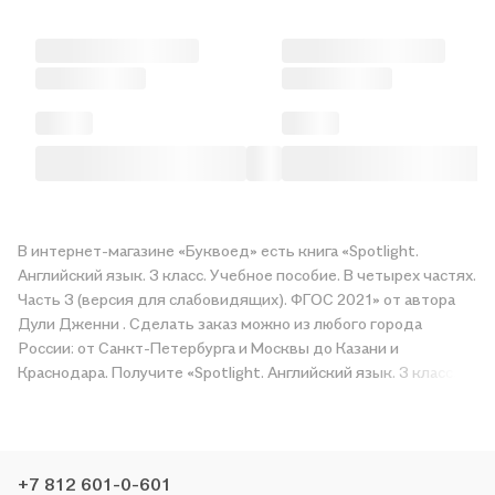
В интернет-магазине «Буквоед» есть книга «Spotlight.
Английский язык. 3 класс. Учебное пособие. В четырех частях.
Часть 3 (версия для слабовидящих). ФГОС 2021» от автора
Дули Дженни . Сделать заказ можно из любого города
России: от Санкт-Петербурга и Москвы до Казани и
Краснодара. Получите «Spotlight. Английский язык. 3 класс.
Учебное пособие. В четырех частях. Часть 3 (версия для
слабовидящих). ФГОС 2021» в магазине сети или закажите
доставку. Мы и сами любим читать, поэтому делаем всё,
чтобы вы могли купить понравившуюся историю по приятной
+7 812 601-0-601
цене. Например, организуем конкурсы и проводим акции.