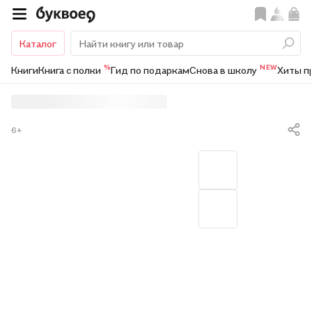
Каталог
%
NEW
Книги
Книга с полки
Гид по подаркам
Снова в школу
Хиты п
6+