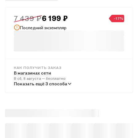
рекомендаций к печатному тексту.
7 439 ₽
6 199 ₽
-17%
Последний экземпляр
КАК ПОЛУЧИТЬ ЗАКАЗ
В магазинах сети
В сб, 8 августа — бесплатно
В пунктах выдачи
Показать ещё 3 способа
Во вт, 11 августа — бесплатно
Курьером
В сб, 8 августа — бесплатно
Почтой России
В вс, 9 августа — от 733 ₽