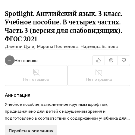
Spotlight. Английский язык. 3 класс.
Учебное пособие. В четырех частях.
Часть 3 (версия для слабовидящих).
ФГОС 2021
Дженни Дули,
Марина Поспелова,
Надежда Быкова
Нет оценок
—
Нет отзывов
Нет отрывка
Аннотация
Учебное пособие, выполненное крупным шрифтом,
предназначено для детей с нарушением зрения и
подготовлено в соответствии с содержанием учебника для 3
класса серии «Английский в фокусе» авторов Н. И. Быковой, Д.
Перейти к описанию
Дули, М. Д. Поспеловой и др. с учётом тифлопедагогических