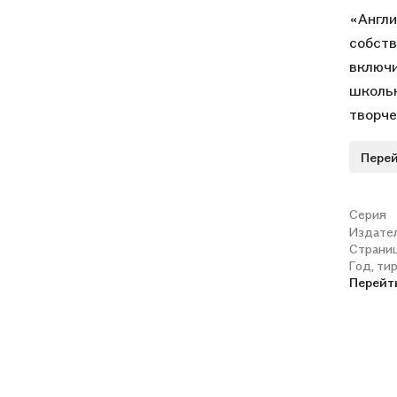
«Англи
собств
включи
школьн
творче
осозна
Перей
позвол
Серия
Издате
Страни
Год, ти
Перейт