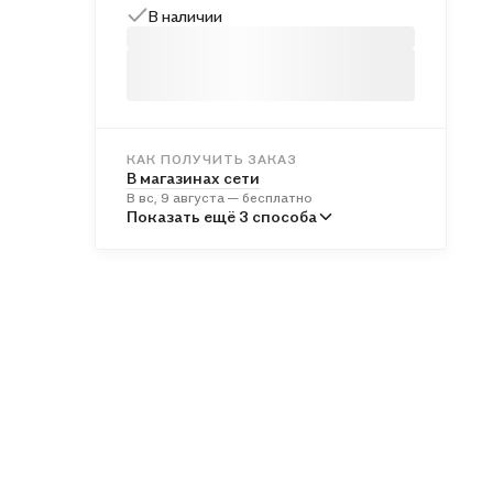
В наличии
КАК ПОЛУЧИТЬ ЗАКАЗ
В магазинах сети
В вс, 9 августа — бесплатно
В пунктах выдачи
Показать ещё 3 способа
Во вт, 11 августа — от 241 ₽
Курьером
В пн, 10 августа — от 312 ₽
Почтой России
Во вт, 11 августа — от 497 ₽