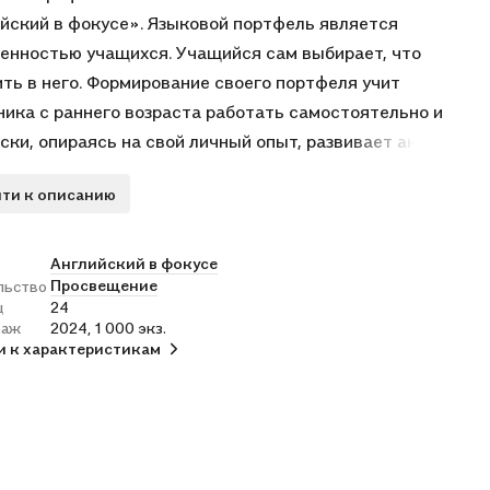
йский в фокусе». Языковой портфель является
енностью учащихся. Учащийся сам выбирает, что
ть в него. Формирование своего портфеля учит
ика с раннего возраста работать самостоятельно и
ски, опираясь на свой личный опыт, развивает активное,
нное отношение к обучению. Языковой портфель
ти к описанию
яет проследить прогресс ученика в изучении языка.
Английский в фокусе
Просвещение
льство
ц
24
раж
2024, 1 000 экз.
и к характеристикам