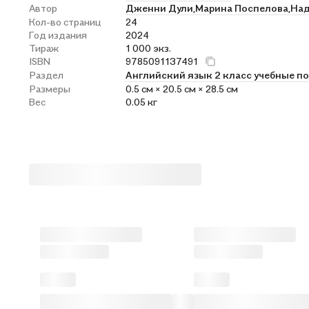
Автор
Дженни Дули,
Марина Поспелова,
Над
Кол-во страниц
24
Год издания
2024
Тираж
1 000 экз.
ISBN
9785091137491
Раздел
Английский язык 2 класс учебные п
Размеры
0.5 см × 20.5 см × 28.5 см
Вес
0.05 кг