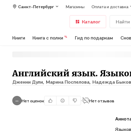
Санкт-Петербург
Магазины
Оплата и доставка
Каталог
Книги
Книга с полки
Гид по подаркам
Снов
%
Английский язык. Языков
Дженни Дули,
Марина Поспелова,
Надежда Быков
Нет оценок
Нет отзывов
—
Аннот
Языков