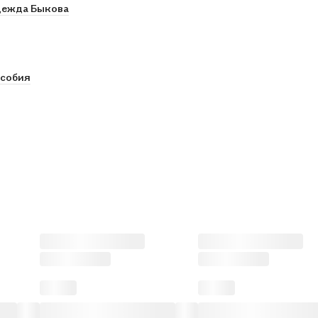
ежда Быкова
особия