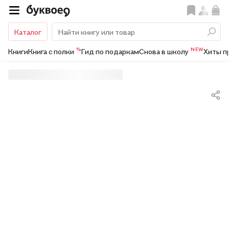
Каталог
%
NEW
Книги
Книга с полки
Гид по подаркам
Снова в школу
Хиты п