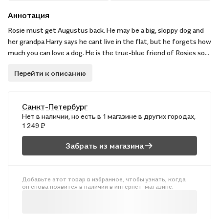
Аннотация
Rosie must get Augustus back. He may be a big, sloppy dog and
her grandpa Harry says he cant live in the flat, but he forgets how
much you can love a dog. He is the true-blue friend of Rosies soul
and she will do anything to find him. She doesnt need any help,
Перейти к описанию
especially not from Philippe, the new boy downstairs, because he
is useless and looks like a puppy about to be kicked. Shell have to
face Swanson, who never talks to anyone and always knows when
Санкт-Петербург
youve stolen her apples. Rosie is about to embark on an incredible
Нет в наличии, но есть в 1 магазине в других городах,
adventure . .
1 249 ₽
Забрать из магазина
Добавьте этот товар в избранное, чтобы узнать, когда
он снова появится в наличии в интернет-магазине.