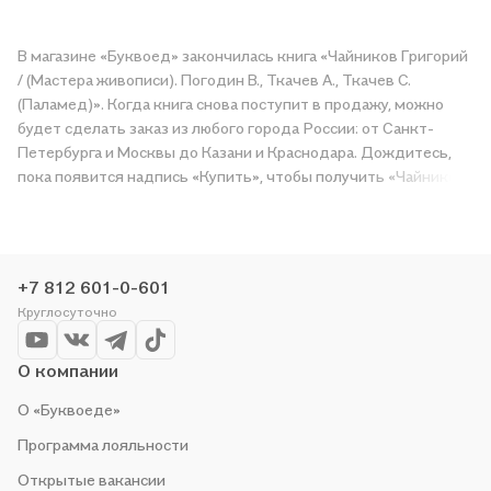
В магазине «Буквоед» закончилась книга «Чайников Григорий
/ (Мастера живописи). Погодин В., Ткачев А., Ткачев С.
(Паламед)». Когда книга снова поступит в продажу, можно
будет сделать заказ из любого города России: от Санкт-
Петербурга и Москвы до Казани и Краснодара. Дождитесь,
пока появится надпись «Купить», чтобы получить «Чайников
Григорий / (Мастера живописи). Погодин В., Ткачев А., Ткачев
С. (Паламед)» в магазине сети или заказать доставку. Мы и
сами любим читать, поэтому делаем всё, чтобы вы могли
купить понравившуюся историю по приятной цене. Например,
+7 812 601-0-601
организуем конкурсы и проводим акции. Оставайтесь с нами,
Круглосуточно
чтобы не упустить выгоду!
О компании
О «Буквоеде»
Программа лояльности
Открытые вакансии