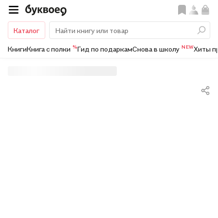
Каталог
%
NEW
Книги
Книга с полки
Гид по подаркам
Снова в школу
Хиты п