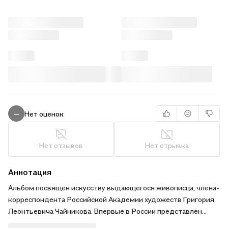
Нет оценок
—
Нет отзывов
Нет отрывка
Аннотация
Альбом посвящен искусству выдающегося живописца, члена-
корреспондента Российской Академии художеств Григория
Леонтьевича Чайникова. Впервые в России представлен
творческий путь, художественное наследие уникального