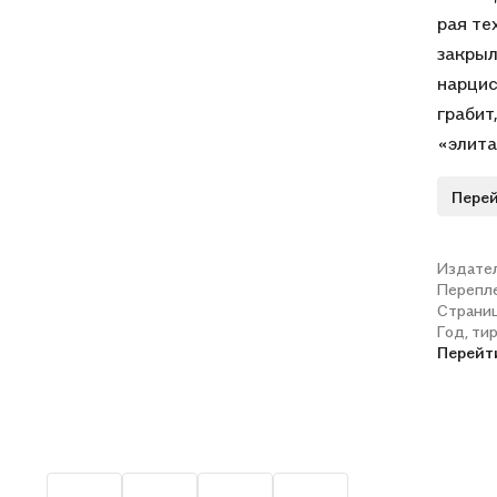
рая те
закрыл
нарцис
грабит
«элита
разумн
Перей
вождел
разумн
путь о
Издате
Перепл
а пото
Страни
рэпу и
Год, ти
завоев
Перейт
мир бе