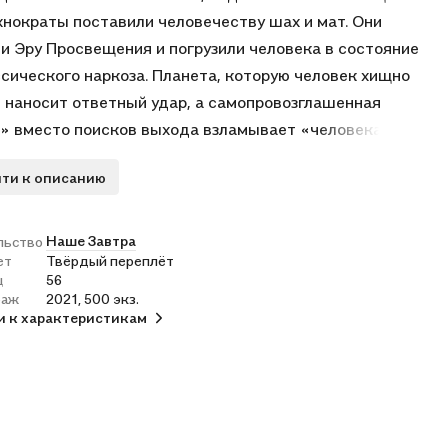
хнократы поставили человечеству шах и мат. Они
и Эру Просвещения и погрузили человека в состояние
сического наркоза. Планета, которую человек хищно
, наносит ответный удар, а самопровозглашенная
» вместо поисков выхода взламывает «человека
ого», чтобы воспользоваться им как сырьем в поисках
ти к описанию
енного Грааля власти. Как мы, сообщество «человека
ого», пришли к этому, пройдя за пятьдесят тысяч лет
т наскальных рисунков и тамтамов до балета и Толстого,
Наше Завтра
льство
ет
Твёрдый переплёт
м всего за пятьдесят лет — путь от Толстого назад, к
ц
56
 граффити? Почему люди так быстро отдали права,
раж
2021, 500 экз.
анные веками борьбы? И главный вопрос: неизбежен ли
и к характеристикам
з разумной жизни? И в чем состоит шанс на спасение?