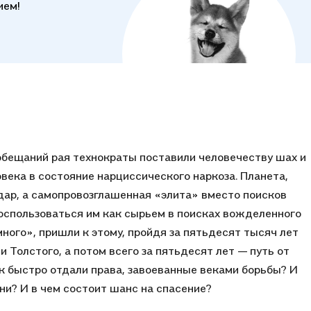
ием!
обещаний рая технократы поставили человечеству шах и
овека в состояние нарциссического наркоза. Планета,
дар, а самопровозглашенная «элита» вместо поисков
оспользоваться им как сырьем в поисках вожделенного
ного», пришли к этому, пройдя за пятьдесят тысяч лет
и Толстого, а потом всего за пятьдесят лет — путь от
ак быстро отдали права, завоеванные веками борьбы? И
ни? И в чем состоит шанс на спасение?