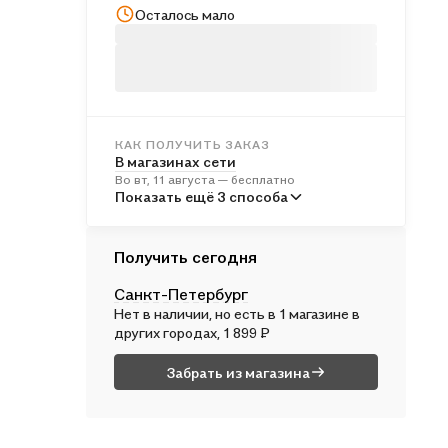
Осталось мало
КАК ПОЛУЧИТЬ ЗАКАЗ
В магазинах сети
Во вт, 11 августа — бесплатно
В пунктах выдачи
Показать ещё 3 способа
В ср, 12 августа — бесплатно
Курьером
Получить сегодня
В ср, 12 августа — бесплатно
Санкт-Петербург
Почтой России
Нет в наличии, но есть в 1 магазине в
В чт, 13 августа — от 610 ₽
других городах, 1 899 ₽
Забрать из магазина