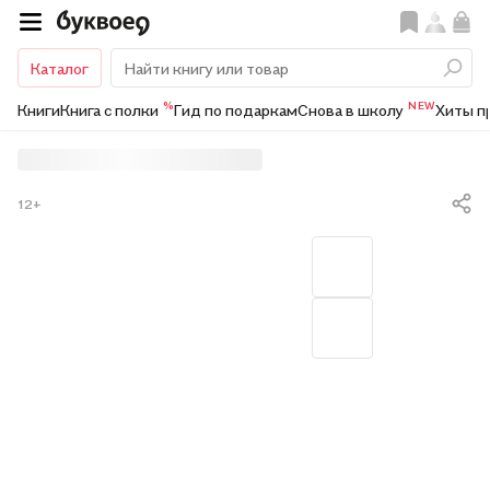
Каталог
%
NEW
Книги
Книга с полки
Гид по подаркам
Снова в школу
Хиты п
12+