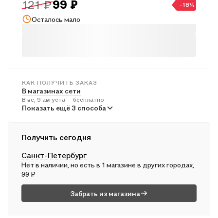
121 ₽
99 ₽
молитвенным, дает способы воспитания в себе
-18%
молитвенного духа и указывает цель, ради которой трудится
Осталось мало
молитвенник, - предел молитвы, который является наградой
за труд и одновременно ключом, которым открываются
врата в Царствие Небесное.
КАК ПОЛУЧИТЬ ЗАКАЗ
В магазинах сети
В вс, 9 августа — бесплатно
В пунктах выдачи
Показать ещё 3 способа
Во вт, 11 августа — от 240 ₽
Курьером
Получить сегодня
В вс, 9 августа — от 311 ₽
Санкт-Петербург
Почтой России
Нет в наличии, но есть в 1 магазине в других городах,
В пн, 10 августа — от 489 ₽
99 ₽
Забрать из магазина