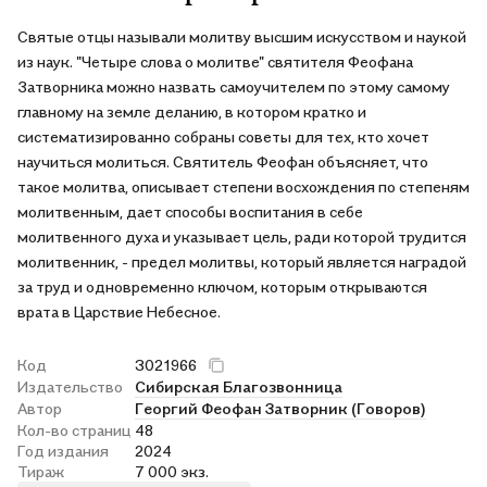
Святые отцы называли молитву высшим искусством и наукой
из наук. "Четыре слова о молитве" святителя Феофана
Затворника можно назвать самоучителем по этому самому
главному на земле деланию, в котором кратко и
систематизированно собраны советы для тех, кто хочет
научиться молиться. Святитель Феофан объясняет, что
такое молитва, описывает степени восхождения по степеням
молитвенным, дает способы воспитания в себе
молитвенного духа и указывает цель, ради которой трудится
молитвенник, - предел молитвы, который является наградой
за труд и одновременно ключом, которым открываются
врата в Царствие Небесное.
Код
3021966
Издательство
Сибирская Благозвонница
Автор
Георгий Феофан Затворник (Говоров)
Кол-во страниц
48
Год издания
2024
Тираж
7 000 экз.