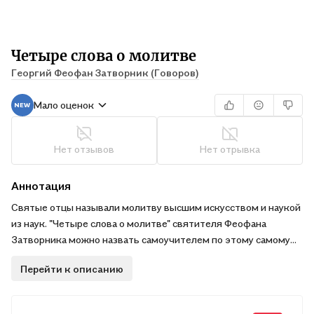
Четыре слова о молитве
Георгий Феофан Затворник (Говоров)
Мало оценок
Нет отзывов
Нет отрывка
Аннотация
Святые отцы называли молитву высшим искусством и наукой
из наук. "Четыре слова о молитве" святителя Феофана
Затворника можно назвать самоучителем по этому самому
главному на земле деланию, в котором кратко и
Перейти к описанию
систематизированно собраны советы для тех, кто хочет
научиться молиться. Святитель Феофан объясняет, что
такое молитва, описывает степени восхождения по степеням