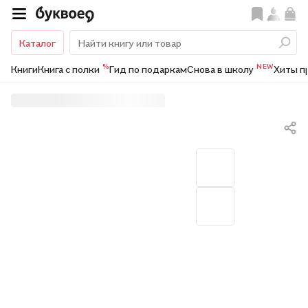
Каталог
%
NEW
Книги
Книга с полки
Гид по подаркам
Снова в школу
Хиты п