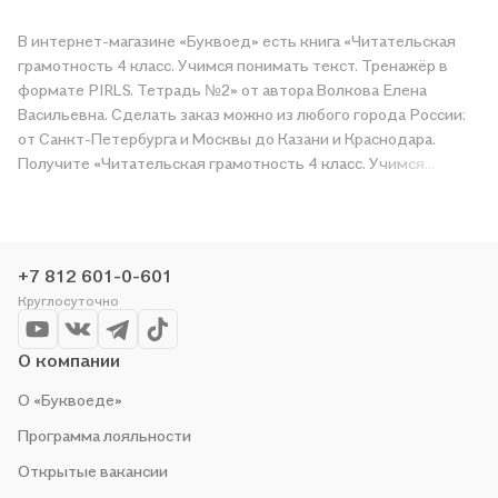
В интернет-магазине «Буквоед» есть книга «Читательская
грамотность 4 класс. Учимся понимать текст. Тренажёр в
формате PIRLS. Тетрадь №2» от автора Волкова Елена
Васильевна. Сделать заказ можно из любого города России:
от Санкт-Петербурга и Москвы до Казани и Краснодара.
Получите «Читательская грамотность 4 класс. Учимся
понимать текст. Тренажёр в формате PIRLS. Тетрадь №2» в
магазине сети или закажите доставку. Мы и сами любим
читать, поэтому делаем всё, чтобы вы могли купить
понравившуюся историю по приятной цене. Например,
+7 812 601-0-601
организуем конкурсы и проводим акции. Оставайтесь с нами,
Круглосуточно
чтобы не упустить выгоду!
О компании
О «Буквоеде»
Программа лояльности
Открытые вакансии