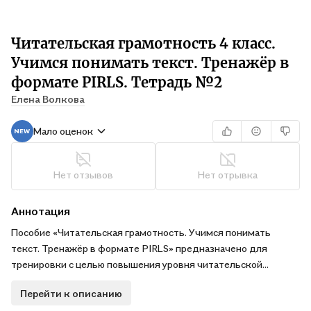
Читательская грамотность 4 класс.
Учимся понимать текст. Тренажёр в
формате PIRLS. Тетрадь №2
Елена Волкова
Мало оценок
Нет отзывов
Нет отрывка
Аннотация
Пособие «Читательская грамотность. Учимся понимать
текст. Тренажёр в формате PIRLS» предназначено для
тренировки с целью повышения уровня читательской
грамотности и контроля освоения планируемых результатов
Перейти к описанию
по учебному предмету «Литературное чтение» в 4 классе