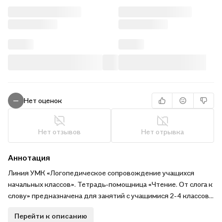
Нет оценок
—
Нет отзывов
Нет отрывка
Аннотация
Линия УМК «Логопедическое сопровождение учащихся
начальных классов». Тетрадь-помощница «Чтение. От слога к
слову» предназначена для занятий с учащимися 2-4 классов,
имеющими трудности в овладении навыком чтения
Перейти к описанию
(медленно читающие дети). Задания пособия направлены на