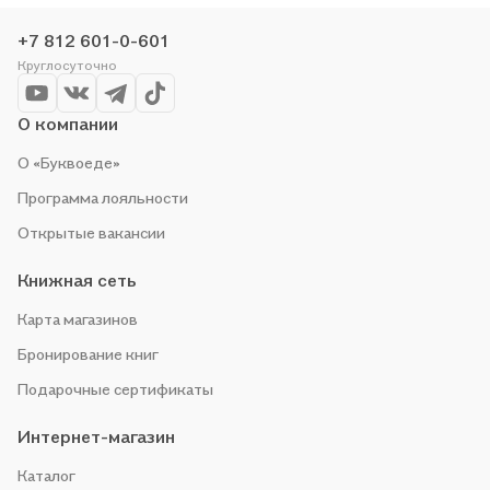
сами любим читать, поэтому делаем всё, чтобы вы могли
купить понравившуюся историю по приятной цене. Например,
+7 812 601-0-601
организуем конкурсы и проводим акции. Оставайтесь с нами,
Круглосуточно
чтобы не упустить выгоду!
О компании
О «Буквоеде»
Программа лояльности
Открытые вакансии
Книжная сеть
Карта магазинов
Бронирование книг
Подарочные сертификаты
Интернет-магазин
Каталог