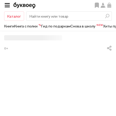
Каталог
%
NEW
Книги
Книга с полки
Гид по подаркам
Снова в школу
Хиты п
0+