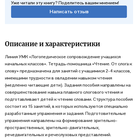
способствующий освоению обучающимися основной
Уже читали эту книгу? Поделитесь вашим мнением!
образовательной программы начального общего
Написать отзыв
образования. Данное издание продолжает серию пособий по
чтению для развития технической стороны чтения.
Тетрадь-помощницу можно использовать в урочной или
Описание и характеристики
внеурочной деятельности, в сопровождающей ее
коррекционно-педагогической работе, при оказании помощи
Линия УМК «Логопедическое сопровождение учащихся
детям со стороны родителей.
начальных классов». Тетрадь-помощница «Чтение. От слога к
слову» предназначена для занятий с учащимися 2-4 классов,
имеющими трудности в овладении навыком чтения
(медленно читающие дети). Задания пособия направлены на
совершенствование навыка плавного слогового чтения и
подготавливают детей к чтению словами. Структура пособия
состоит из 15 занятий, в которых используются специально
разработанные упражнения и задания. Подготовительные
упражнения направлены на формирование зрительно-
пространственных, зрительно-двигательных,
речедвигательных и речеслуховых представлений.