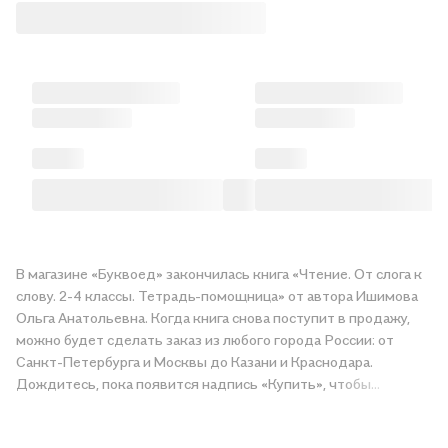
В магазине «Буквоед» закончилась книга «Чтение. От слога к
слову. 2-4 классы. Тетрадь-помощница» от автора Ишимова
Ольга Анатольевна. Когда книга снова поступит в продажу,
можно будет сделать заказ из любого города России: от
Санкт-Петербурга и Москвы до Казани и Краснодара.
Дождитесь, пока появится надпись «Купить», чтобы
получить «Чтение. От слога к слову. 2-4 классы. Тетрадь-
помощница» в магазине сети или заказать доставку. Мы и