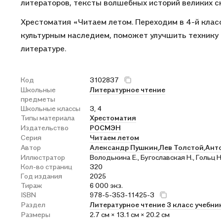
литераторов, тексты волшебных историй великих с
Хрестоматия «Читаем летом. Переходим в 4-й клас
культурным наследием, поможет улучшить технику ч
литературе.
Код
3102837
Школьные
Литературное чтение
предметы
Школьные классы
3, 4
Типы материала
Хрестоматия
Издательство
РОСМЭН
Серия
Читаем летом
Автор
Александр Пушкин,
Лев Толстой,
Ант
Иллюстратор
Володькина Е., Бугославская Н., Гольц Н.
Кол-во страниц
320
Год издания
2025
Тираж
6 000 экз.
ISBN
978-5-353-11425-3
Раздел
Литературное чтение 3 класс учебни
Размеры
2.7 см × 13.1 см × 20.2 см