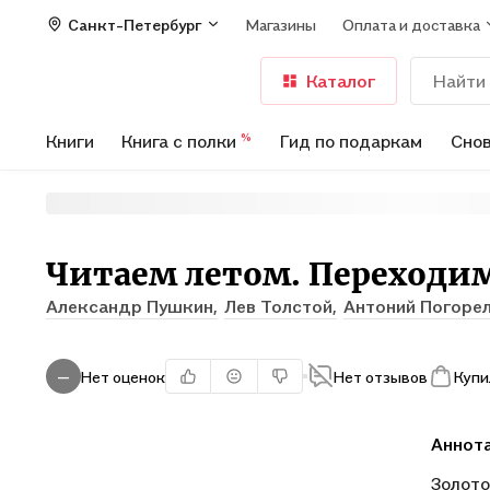
Санкт-Петербург
Магазины
Оплата и доставка
Каталог
Книги
Книга с полки
Гид по подаркам
Снов
%
Читаем летом. Переходим
Александр Пушкин,
Лев Толстой,
Антоний Погоре
Нет оценок
Нет отзывов
Купи
—
Аннот
Золото