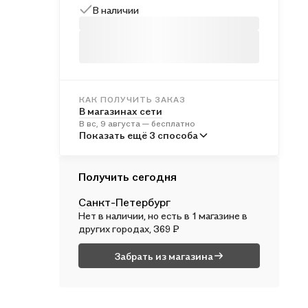
В наличии
КАК ПОЛУЧИТЬ ЗАКАЗ
В магазинах сети
В вс, 9 августа — бесплатно
В пунктах выдачи
Показать ещё 3 способа
Во вт, 11 августа — от 241 ₽
Курьером
Получить сегодня
В пн, 10 августа — от 312 ₽
Санкт-Петербург
Почтой России
Нет в наличии, но есть в 1 магазине в
Во вт, 11 августа — от 500 ₽
других городах, 369 ₽
Забрать из магазина