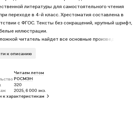
ственной литературы для самостоятельного чтения
при переходе в 4-й класс. Хрестоматия составлена в
тствии с ФГОС. Тексты без сокращений, крупный шрифт,
белые иллюстрации.
ложкой читатель найдет все основные произведения из
ммы литературного чтения и списков литературы на
ти к описанию
 произведения устного народного творчества, рассказы
ки русских и зарубежных писателей.
едения отечественного и зарубежного фольклора
Читаем летом
РОСМЭН
льство
авлены в обработке профессиональных литераторов,
ц
320
 волшебных историй великих сказочников печатаются в
раж
2025, 6 000 экз.
ческих переводах.
и к характеристикам
матия «Читаем летом. Переходим в 4-й класс»
омит ребенка с отечественным и мировым культурным
ием, поможет улучшить технику чтения, расширить
ор, привить любовь к литературе.