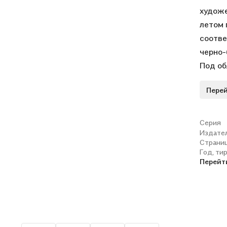
художе
летом 
соотве
черно-
Под об
програ
Перей
лето –
и сказ
Произв
Серия
Издате
предст
Страни
тексты
Год, ти
класси
Перейт
Хресто
познак
наслед
кругоз