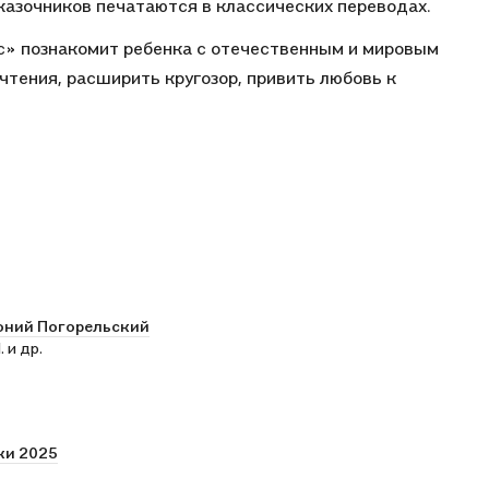
казочников печатаются в классических переводах.
с» познакомит ребенка с отечественным и мировым
тения, расширить кругозор, привить любовь к
оний Погорельский
 и др.
ки 2025