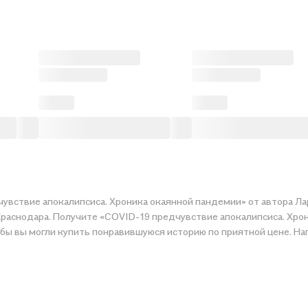
чувствие апокалипсиса. Хроника окаянной пандемии» от автора Ла
Краснодара. Получите «COVID-19 предчувствие апокалипсиса. Хро
ер, организуем конкурсы и проводим акции.