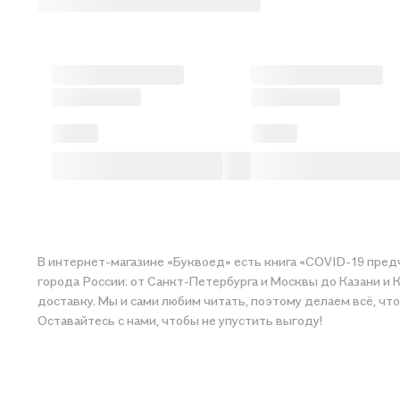
В интернет-магазине «Буквоед» есть книга «COVID-19 пред
города России: от Санкт-Петербурга и Москвы до Казани и 
доставку. Мы и сами любим читать, поэтому делаем всё, чтобы вы могли купить понравившуюся историю по приятной цене. Наприм
Оставайтесь с нами, чтобы не упустить выгоду!