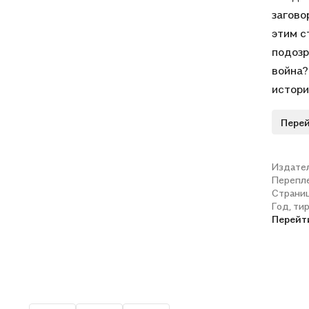
загово
этим с
подозр
война?
истори
наступ
Перей
заплат
равно 
книге 
Издате
Перепл
и Влад
Страни
Год, ти
Перейт