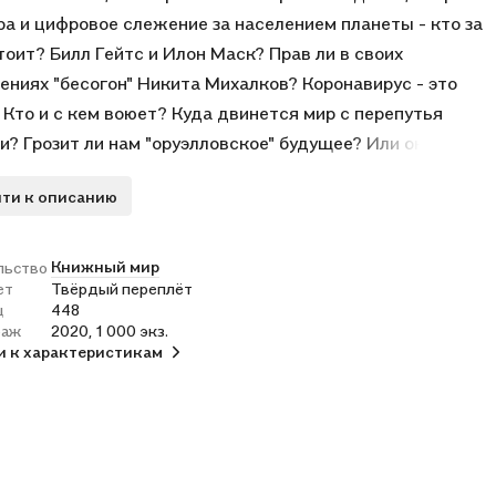
ра и цифровое слежение за населением планеты - кто за
тоит? Билл Гейтс и Илон Маск? Прав ли в своих
ениях "бесогон" Никита Михалков? Коронавирус - это
 Кто и с кем воюет? Куда двинется мир с перепутья
и? Грозит ли нам "оруэлловское" будущее? Или оно уже
ило? Сгорит ли Америка в пожаре мятежей? Сколько
ти к описанию
ил Сорос за бунт против Трампа и почему Трамп все
победит на выборах? Все самые горячие темы в новой
известных российских криптоаналитиков Елены Лариной
Книжный мир
льство
ет
Твёрдый переплёт
имира Овчинского.
ц
448
раж
2020, 1 000 экз.
и к характеристикам