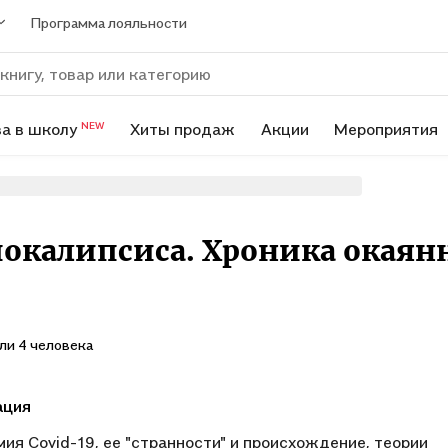
Программа лояльности
а в школу
Хиты продаж
Акции
Мероприятия
NEW
покалипсиса. Хроника окая
ли 4 человека
ация
ия Covid-19, ее "странности" и происхождение, теории