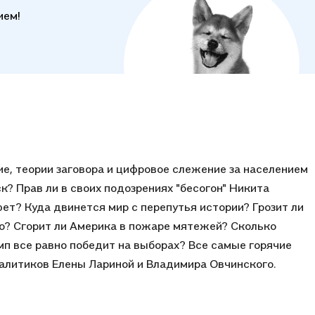
ием!
ие, теории заговора и цифровое слежение за населением
ск? Прав ли в своих подозрениях "бесогон" Никита
юет? Куда двинется мир с перепутья истории? Грозит ли
ло? Сгорит ли Америка в пожаре мятежей? Сколько
амп все равно победит на выборах? Все самые горячие
налитиков Елены Лариной и Владимира Овчинского.