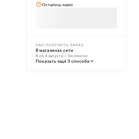
Осталось мало
КАК ПОЛУЧИТЬ ЗАКАЗ
В магазинах сети
В сб, 8 августа — бесплатно
В пунктах выдачи
Показать ещё 3 способа
Во вт, 11 августа — от 246 ₽
Курьером
В вс, 9 августа — от 317 ₽
Почтой России
В пн, 10 августа — от 535 ₽