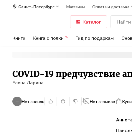
Санкт-Петербург
Магазины
Оплата и доставка
Каталог
Книги
Книга с полки
Гид по подаркам
Снов
%
COVID-19 предчувствие а
Елена Ларина
Нет оценок
Нет отзывов
Купи
—
Аннот
Пандем