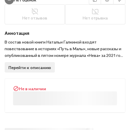
Нет отзывов
Нет отрывка
Аннотация
В состав новой книги Натальи Галкиной входят
повествование в историях «Путь в Малы», новые рассказы и
опубликованный в пятом номере журнала «Нева» за 2021 год
роман «Могаевский».
Перейти к описанию
В первой части романа герой блуждает в лабиринте
испещренных граффити дворов дома на Литейном, в
Не в наличии
заключительной третьей части стоит у стен мемориала на
окраине южной станицы; вторая часть — мчащийся на юг
поезд, уносящий пассажиров из предательства в
предательство или из верности в верность.
Здесь встречаются известные с безвестными, персонажи с
историческими лицами, времена им не помеха, потому что