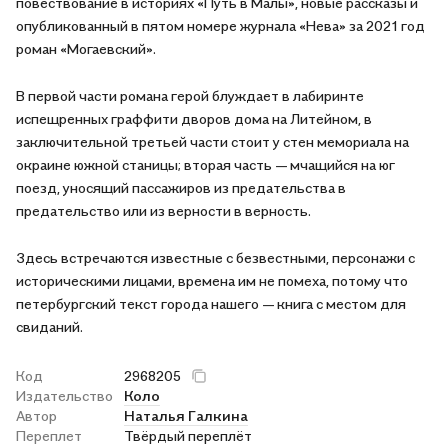
повествование в историях «Путь в Малы», новые рассказы и
опубликованный в пятом номере журнала «Нева» за 2021 год
роман «Могаевский».
В первой части романа герой блуждает в лабиринте
испещренных граффити дворов дома на Литейном, в
заключительной третьей части стоит у стен мемориала на
окраине южной станицы; вторая часть — мчащийся на юг
поезд, уносящий пассажиров из предательства в
предательство или из верности в верность.
Здесь встречаются известные с безвестными, персонажи с
историческими лицами, времена им не помеха, потому что
петербургский текст города нашего — книга с местом для
свиданий.
Код
2968205
Издательство
Коло
Автор
Наталья Галкина
Переплет
Твёрдый переплёт