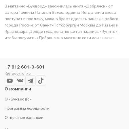
В магазине «Буквоед» закончилась книга «Дебрянск» от
автора Галкина Наталья Всеволодовна. Когда книга снова
поступит в продажу, можно будет сделать заказ из любого
города России: от Санкт-Петербурга и Москвы до Казани и
Краснодара. Дождитесь, пока появится надпись «Купить»,
чтобы получить «Дебрянск» в магазине сети или заказать
доставку. Мы и сами любим читать, поэтому делаем всё,
чтобы вы могли купить понравившуюся историю по приятной
цене. Например, организуем конкурсы и проводим акции.
Оставайтесь с нами, чтобы не упустить выгоду!
+7 812 601-0-601
Круглосуточно
О компании
О «Буквоеде»
Программа лояльности
Открытые вакансии