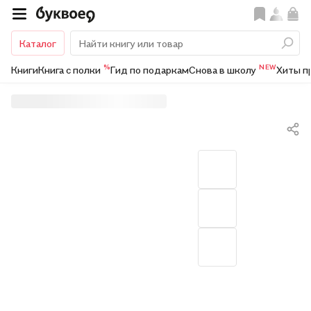
Каталог
%
NEW
Книги
Книга с полки
Гид по подаркам
Снова в школу
Хиты п