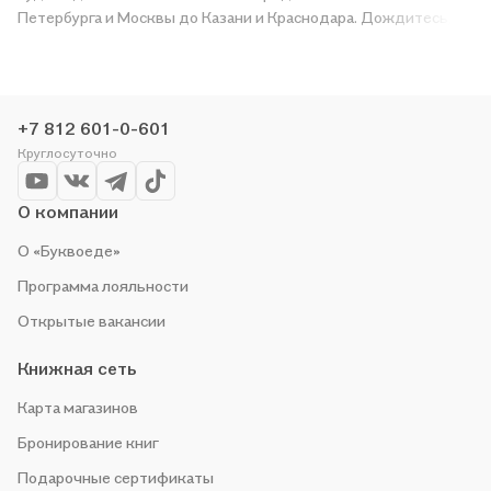
Петербурга и Москвы до Казани и Краснодара. Дождитесь,
пока появится надпись «Купить», чтобы получить
«Делопроизводство организации: подготовка, оформление и
ведение документации. (+CD» в магазине сети или заказать
доставку. Мы и сами любим читать, поэтому делаем всё,
+7 812 601-0-601
чтобы вы могли купить понравившуюся историю по приятной
Круглосуточно
цене. Например, организуем конкурсы и проводим акции.
Оставайтесь с нами, чтобы не упустить выгоду!
О компании
О «Буквоеде»
Программа лояльности
Открытые вакансии
Книжная сеть
Карта магазинов
Бронирование книг
Подарочные сертификаты