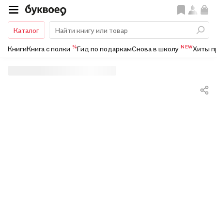
Каталог
%
NEW
Книги
Книга с полки
Гид по подаркам
Снова в школу
Хиты п