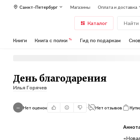
Санкт-Петербург
Магазины
Оплата и доставка
Каталог
Книги
Книга с полки
Гид по подаркам
Снов
%
День благодарения
Илья Горячев
Нет оценок
Нет отзывов
Купи
—
Аннот
«Новая