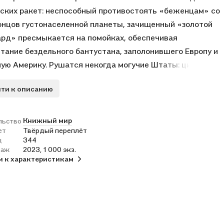
ских ракет: неспособный противостоять «беженцам» со
онцов густонаселенной планеты, зачищенный «золотой
рд» пресмыкается на помойках, обеспечивая
тание бездельного бантустана, заполонившего Европу и
ую Америку. Рушатся некогда могучие Штаты: циники в
тоне обсуждают вопрос о предоставлении
ти к описанию
ательных прав домашним животным посредством
нных коммуникаторов, позволяющих тем «голосовать»...
шиеся немногочисленные «стопроцентные» американцы
Книжный мир
льство
ет
Твёрдый переплёт
ют последние силы в подконтрольных им частях
ц
344
, чтобы предотвратить общенациональный крах.
раж
2023, 1 000 экз.
и к характеристикам
ав этот увлекательный роман, читатель обретет
ние сложности современного бытия, в котором
дённая Россия вступила в последний бой за жизнь на
рошечной Земле.