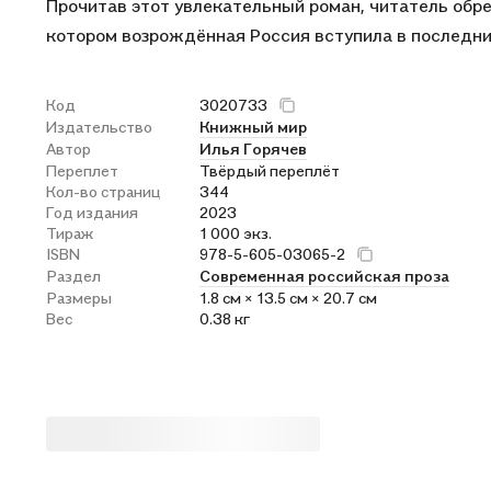
Прочитав этот увлекательный роман, читатель обр
котором возрождённая Россия вступила в последний
Код
3020733
Издательство
Книжный мир
Автор
Илья Горячев
Переплет
Твёрдый переплёт
Кол-во страниц
344
Год издания
2023
Тираж
1 000 экз.
ISBN
978-5-605-03065-2
Раздел
Современная российская проза
Размеры
1.8 см × 13.5 см × 20.7 см
Вес
0.38 кг