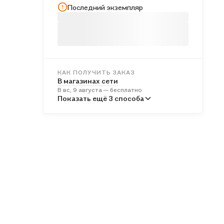
Последний экземпляр
КАК ПОЛУЧИТЬ ЗАКАЗ
В магазинах сети
В вс, 9 августа — бесплатно
В пунктах выдачи
Показать ещё 3 способа
Во вт, 11 августа — бесплатно
Курьером
В вс, 9 августа — бесплатно
Почтой России
В пн, 10 августа — от 549 ₽