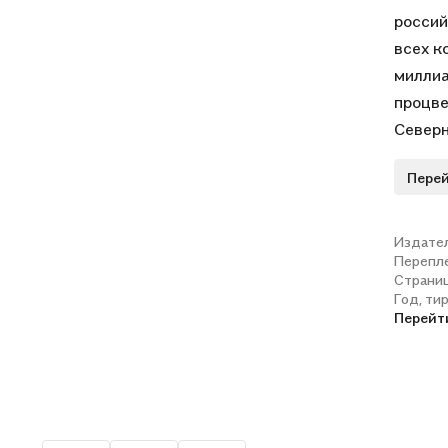
россий
всех к
миллиа
процве
Северн
Вашинг
Перей
избир
внедре
Остав
Издате
Перепл
собира
Страни
страны
Год, ти
Перейт
Прочит
понима
возрож
этой к