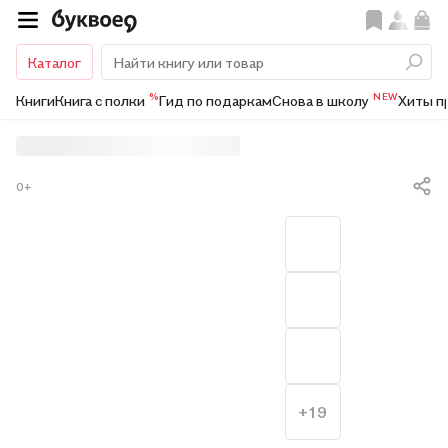
Каталог
%
NEW
Книги
Книга с полки
Гид по подаркам
Снова в школу
Хиты п
0+
+19