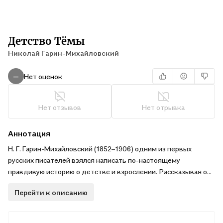
Детство Тёмы
Николай Гарин-Михайловский
Нет оценок
—
Нет отзывов
Нет отрывка
Аннотация
Н. Г. Гарин-Михайловский (1852–1906) одним из первых
русских писателей взялся написать по-настоящему
правдивую историю о детстве и взрослении. Рассказывая о
Тёме Карташёве, он вспоминает собственное детство. Тёму
Перейти к описанию
нельзя назвать ни образцом для подражания, ни
отъявленным хулиганом. Как и многие ребята, Тёма растёт,
учится и совершает ошибки. В этом простодушном