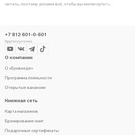
читать, поэтому делаем всё, чтобы вы могли купить
понравившуюся историю по приятной цене. Например,
организуем конкурсы и проводим акции. Оставайтесь с нами,
чтобы не упустить выгоду!
+7 812 601-0-601
Круглосуточно
О компании
О «Буквоеде»
Программа лояльности
Открытые вакансии
Книжная сеть
Карта магазинов
Бронирование книг
Подарочные сертификаты