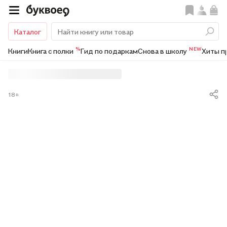
Каталог
%
NEW
Книги
Книга с полки
Гид по подаркам
Снова в школу
Хиты п
18+