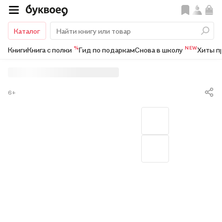
Каталог
%
NEW
Книги
Книга с полки
Гид по подаркам
Снова в школу
Хиты п
6+