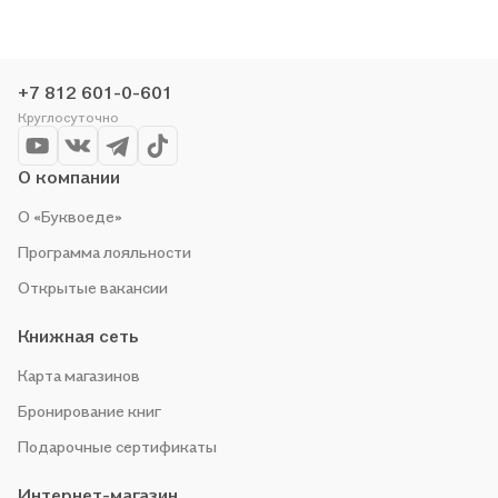
Мы и сами любим читать, поэтому делаем всё, чтобы вы
могли купить понравившуюся историю по приятной цене.
Например, организуем конкурсы и проводим акции.
Оставайтесь с нами, чтобы не упустить выгоду!
+7 812 601-0-601
Круглосуточно
О компании
О «Буквоеде»
Программа лояльности
Открытые вакансии
Книжная сеть
Карта магазинов
Бронирование книг
Подарочные сертификаты
Интернет-магазин