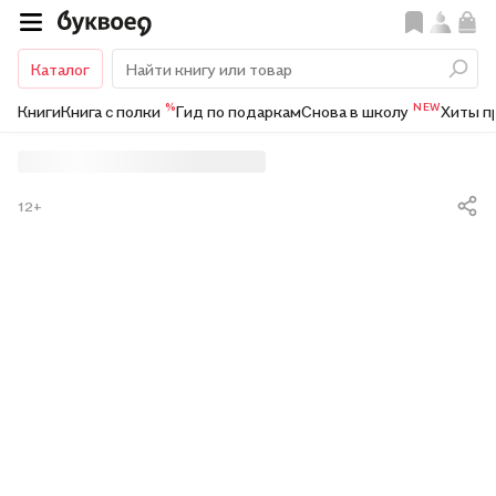
Каталог
%
NEW
Книги
Книга с полки
Гид по подаркам
Снова в школу
Хиты п
12+