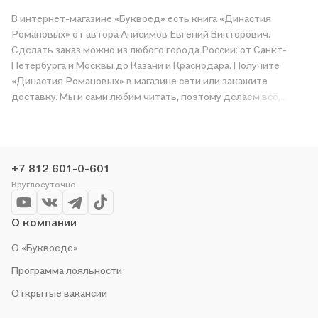
В интернет-магазине «Буквоед» есть книга «Династия
Романовых» от автора Анисимов Евгений Викторович.
Сделать заказ можно из любого города России: от Санкт-
Петербурга и Москвы до Казани и Краснодара. Получите
«Династия Романовых» в магазине сети или закажите
доставку. Мы и сами любим читать, поэтому делаем всё,
чтобы вы могли купить понравившуюся историю по приятной
цене. Например, организуем конкурсы и проводим акции.
Оставайтесь с нами, чтобы не упустить выгоду!
+7 812 601-0-601
Круглосуточно
О компании
О «Буквоеде»
Программа лояльности
Открытые вакансии