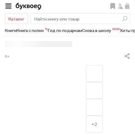
Каталог
%
NEW
Книги
Книга с полки
Гид по подаркам
Снова в школу
Хиты п
6+
+2