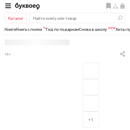
Каталог
%
NEW
Книги
Книга с полки
Гид по подаркам
Снова в школу
Хиты п
16+
+1