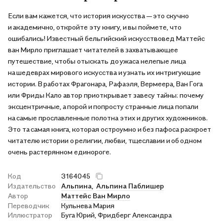
Если вам кажется, что история искусства — ​это скучно
и академично, откройте эту книгу, и вы поймете, что
ошибались! Известный бельгийский искусствовед Маттейс
ван Мирло приглашает читателей в захватывающее
путешествие, чтобы отыскать до ужаса нелепые лица
на шедеврах мирового искусства и узнать их интригующие
истории. В работах Фрагонара, Рафаэля, Вермеера, Ван Гога
или Фриды Кало автор приоткрывает завесу тайны: почему
эксцентричные, а порой и попросту странные лица попали
на самые прославленные полотна этих и других художников.
Это та самая книга, которая остроумно и без пафоса раскроет
читателю истории о религии, любви, тщеславии и об одном
очень растерянном единороге.
Код
3164045
Издательство
Альпина,
Альпина Паблишер
Автор
Маттейс Ван Мирло
Переводчик
Кульнева Мария
Иллюстратор
Буга Юрий, Фридберг Александра