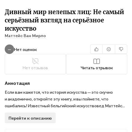
Дивный мир нелепых лиц: Не самый
серьёзный взгляд на серьёзное
искусство
Маттейс Ван Мирло
Нет оценок
—
Нет отзывов
Читать отрывок
Аннотация
Если вам кажется, что история искусства — ​это скучно
и академично, откройте эту книгу, и вы поймете, что
ошибались! Известный бельгийский искусствовед Маттейс
ван Мирло приглашает читателей в захватывающее
Перейти к описанию
путешествие, чтобы отыскать до ужаса нелепые лица
на шедеврах мирового искусства и узнать их интригующие