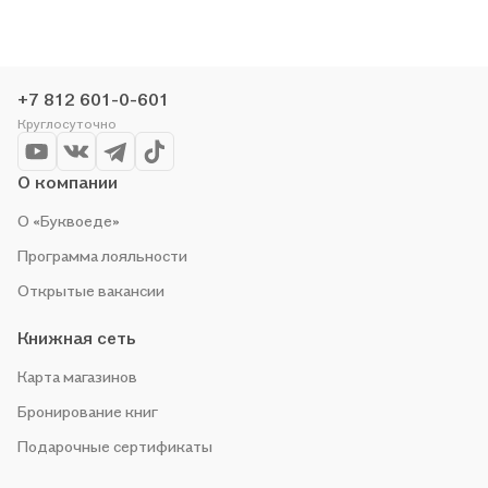
историю по приятной цене. Например, организуем конкурсы и
проводим акции. Оставайтесь с нами, чтобы не упустить
выгоду!
+7 812 601-0-601
Круглосуточно
О компании
О «Буквоеде»
Программа лояльности
Открытые вакансии
Книжная сеть
Карта магазинов
Бронирование книг
Подарочные сертификаты