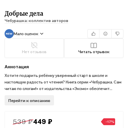
Добрые дела
Чебурашка: коллектив авторов
Мало оценок
Нет отзывов
Читать отрывок
Аннотация
Хотите подарить ребёнку уверенный старт в школе и
настоящую радость от чтения? Книга серии «Чебурашка. Сам
читаю по слогам!» от издательства «Эксмо» обеспечит
быстрый результат на пути к уверенному чтению в компании
Перейти к описанию
любимых героев — Чебурашки и его друзей.
- Каждая история создана по мотивам популярных
539 ₽
449 ₽
мультфильмов.
-17%
- Книги для первого чтения по слогам для мальчика или