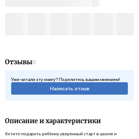
традиции! Ведь Чебурашка — любимец нескольких
поколений. Пускай первой книгой, которую ваш малыш
прочтет самостоятельно, станут «Приключения Чебурашки»!
Отзывы
0
Уже читали эту книгу? Поделитесь вашим мнением!
Написать отзыв
Описание и характеристики
Хотите подарить ребёнку уверенный старт в школе и