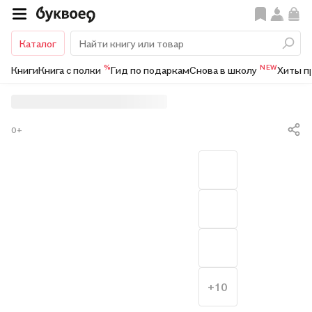
Каталог
%
NEW
Книги
Книга с полки
Гид по подаркам
Снова в школу
Хиты п
0+
+10