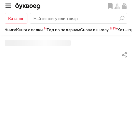
Каталог
%
NEW
Книги
Книга с полки
Гид по подаркам
Снова в школу
Хиты п