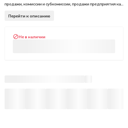
продажи, комиссии и субкомиссии, продажи предприятия как
разновидности договора купли-продажи. Разъясняются
Перейти к описанию
права, обязанности и ответственность сторон
Не в наличии