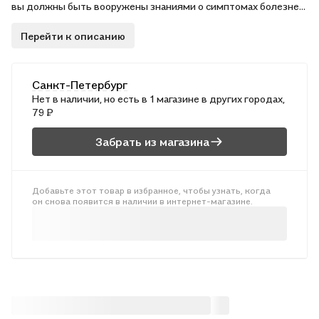
вы должны быть вооружены знаниями о симптомах болезней
и уходе за ребенком, информацией о лекарствах,
Перейти к описанию
применяемых в педиатрии, и, конечно, у вас должны быть те
лекарства, которые помогут вылечить то или иное
заболевание. Что необходимо всегда держать под рукой, в
Санкт-Петербург
домашней аптечке? При каких симптомах надо срочно
Нет в наличии, но есть в 1 магазине в других городах,
вызвать врача? Что можно предпринять до прихода
79 ₽
доктора? Обо всем этом расскажет наш справочник.
Забрать из магазина
Добавьте этот товар в избранное, чтобы узнать, когда
он снова появится в наличии в интернет-магазине.