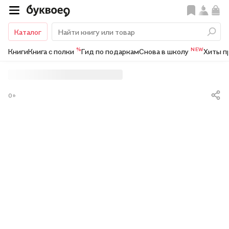
Каталог
%
NEW
Книги
Книга с полки
Гид по подаркам
Снова в школу
Хиты п
0+