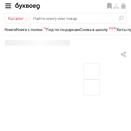
Каталог
%
NEW
Книги
Книга с полки
Гид по подаркам
Снова в школу
Хиты п