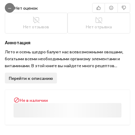
Нет оценок
—
Нет отзывов
Нет отрывка
Аннотация
Лето и осень щедро балуют нас всевозможными овощами,
богатыми всеми необходимыми организму элементами и
витаминами. В этой книге вы найдете много рецептов
холодных и горячих блюд из сырых, вареных, тушеных,
Перейти к описанию
припущенных, жареных и запеченных капусты, свеклы,
моркови. Все блюда очень просты в приготовлении, не
требуют особого кулинарного опыта, а ингредиенты более
Не в наличии
чем доступны. Приятного аппетита! .