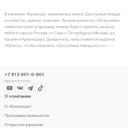
В магазине «Буквоед» закончилась книга «Доступные блюда
из капусты, свеклы, моркови. Лучшие рецепты». Когда книга
снова поступит в продажу, можно будет сделать заказ из
любого города России: от Санкт-Петербурга и Москвы до
Казани и Краснодара. Дождитесь, пока появится надпись
«Купить», чтобы получить «Доступные блюда из капусты,
свеклы, моркови. Лучшие рецепты» в магазине сети или
заказать доставку. Мы и сами любим читать, поэтому делаем
всё, чтобы вы могли купить понравившуюся историю по
приятной цене. Например, организуем конкурсы и проводим
+7 812 601-0-601
акции. Оставайтесь с нами, чтобы не упустить выгоду!
Круглосуточно
О компании
О «Буквоеде»
Программа лояльности
Открытые вакансии