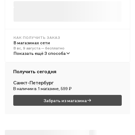
прочтёте на страницах этой увлекательной энциклопедии.
КАК ПОЛУЧИТЬ ЗАКАЗ
В магазинах сети
В вс, 9 августа — бесплатно
В пунктах выдачи
Показать ещё 3 способа
Во вт, 11 августа — от 242 ₽
Курьером
Получить сегодня
В пн, 10 августа — от 313 ₽
Санкт-Петербург
Почтой России
В наличии
в 1 магазине
, 599 ₽
Во вт, 11 августа — от 509 ₽
Забрать из магазина