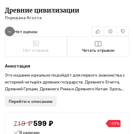
Древние цивилизации
Лоредана Агоста
Нет оценок
—
Нет отзывов
Читать отрывок
Аннотация
Это издание идеально подойдёт для первого знакомства с
историей четырёх древних государств: Древнего Египта,
Древней Греции, Древнего Рима и Древнего Китая. Здесь
кратко и доступно описаны основные вехи развития и сферы
Перейти к описанию
жизни великих цивилизаций: от истоков и особенностей быта
до государственного устройства и эпохальных изобретений.
Тайны египетских пирамид, влияние греческой культуры,
719 ₽
599 ₽
становление Римской империи, удивительные открытия
-17%
Древнего Китая — обо всём этом и многом другом Вы
В наличии