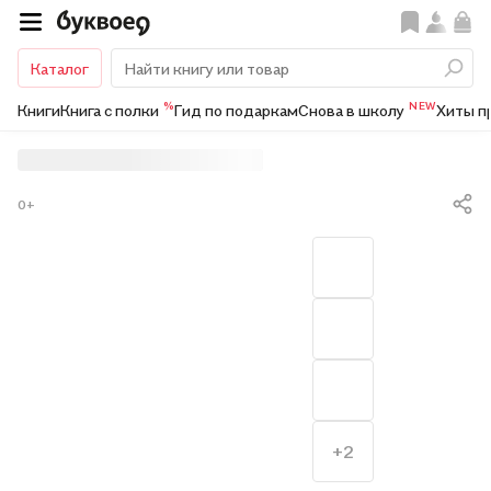
Каталог
%
NEW
Книги
Книга с полки
Гид по подаркам
Снова в школу
Хиты п
0+
+2