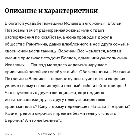
Описание и характеристики
В богатой усадьбе помещика Ислаева и его жены Натальи
Петровны течет размеренная жизнь: муж отдает
распоряжения по хозяйству, а жена проводит досуг в
обществе Ракити-на, давно влюбленного в нее друга семьи, и
своей юной воспитанницы Верочки. Всё меняется, когда в
имение приезжает студент Беляев, домашний учитель сына
Ислаевых... . .Приезд молодого человека нарушает
привычный покой жителей усадьбы. Обе женщины — Наталья
Петровна и Верочка — неравнодушны к учителю, и скоро их
увлечет в омут головокружительный любовный водоворот!
Что случилось с двумя женщинами, еще недавно
испытывавшими друг к другу нежную, искреннюю
привязанность? Какую драму переживает Наталья Петровна?
Какие тревоги омрачают прежде безмятежную юность
Верочки? А что же Беляев?.. .
Код
2452492