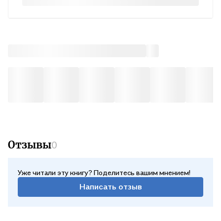
увлечет в омут головокружительный любовный водоворот!
Что случилось с двумя женщинами, еще недавно
испытывавшими друг к другу нежную, искреннюю
привязанность? Какую драму переживает Наталья Петровна?
Какие тревоги омрачают прежде безмятежную юность
Верочки? А что же Беляев?.. .
Отзывы
0
Уже читали эту книгу? Поделитесь вашим мнением!
Написать отзыв