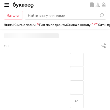
Каталог
%
NEW
Книги
Книга с полки
Гид по подаркам
Снова в школу
Хиты п
12+
+1