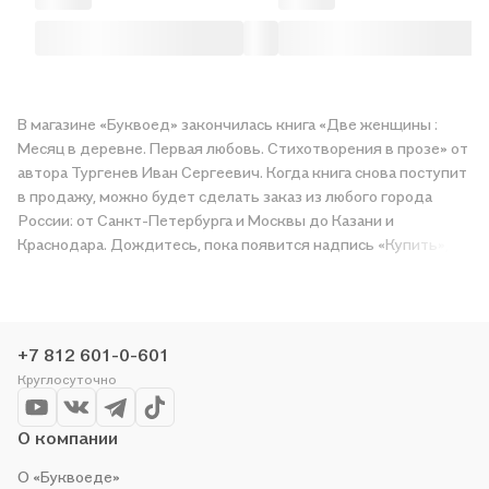
В магазине «Буквоед» закончилась книга «Две женщины :
Месяц в деревне. Первая любовь. Стихотворения в прозе» от
автора Тургенев Иван Сергеевич. Когда книга снова поступит
в продажу, можно будет сделать заказ из любого города
России: от Санкт-Петербурга и Москвы до Казани и
Краснодара. Дождитесь, пока появится надпись «Купить»,
чтобы получить «Две женщины : Месяц в деревне. Первая
любовь. Стихотворения в прозе» в магазине сети или
заказать доставку. Мы и сами любим читать, поэтому делаем
всё, чтобы вы могли купить понравившуюся историю по
+7 812 601-0-601
приятной цене. Например, организуем конкурсы и проводим
Круглосуточно
акции. Оставайтесь с нами, чтобы не упустить выгоду!
О компании
О «Буквоеде»