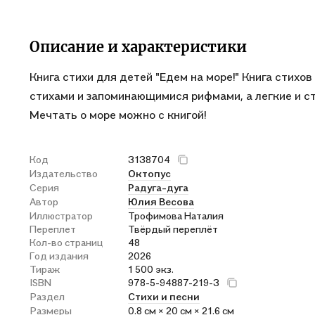
Описание и характеристики
Книга стихи для детей "Едем на море!" Книга стихо
стихами и запоминающимися рифмами, а легкие и с
Мечтать о море можно с книгой!
Код
3138704
Издательство
Октопус
Серия
Радуга-дуга
Автор
Юлия Весова
Иллюстратор
Трофимова Наталия
Переплет
Твёрдый переплёт
Кол-во страниц
48
Год издания
2026
Тираж
1 500 экз.
ISBN
978-5-94887-219-3
Раздел
Стихи и песни
Размеры
0.8 см × 20 см × 21.6 см