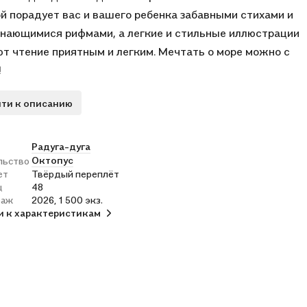
й порадует вас и вашего ребенка забавными стихами и
нающимися рифмами, а легкие и стильные иллюстрации
т чтение приятным и легким. Мечтать о море можно с
!
ти к описанию
Радуга-дуга
Октопус
льство
ет
Твёрдый переплёт
ц
48
раж
2026, 1 500 экз.
и к характеристикам