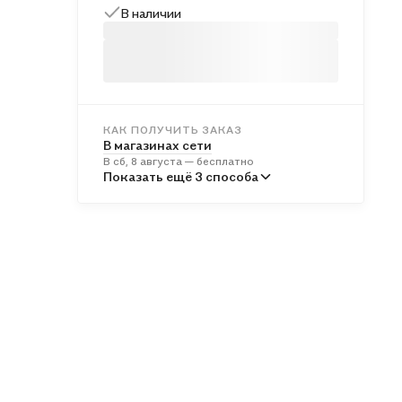
В наличии
КАК ПОЛУЧИТЬ ЗАКАЗ
В магазинах сети
В сб, 8 августа — бесплатно
В пунктах выдачи
Показать ещё 3 способа
Во вт, 11 августа — от 242 ₽
Курьером
В вс, 9 августа — от 313 ₽
Почтой России
В пн, 10 августа — от 509 ₽