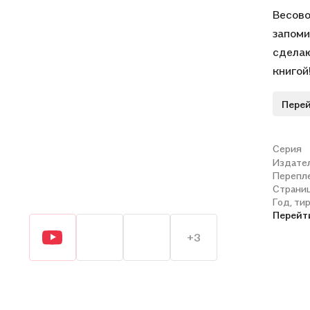
Весово
запоми
сделаю
книгой
Перей
Серия
Издате
Перепл
Страни
Год, ти
Перейт
+3