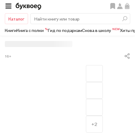
Каталог
%
NEW
Книги
Книга с полки
Гид по подаркам
Снова в школу
Хиты п
16+
+2