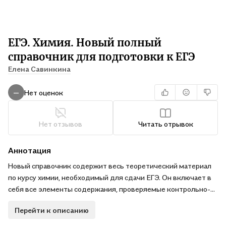
ЕГЭ. Химия. Новый полный
справочник для подготовки к ЕГЭ
Елена Савинкина
Нет оценок
—
Нет отзывов
Читать отрывок
Аннотация
Новый справочник содержит весь теоретический материал
по курсу химии, необходимый для сдачи ЕГЭ. Он включает в
себя все элементы содержания, проверяемые контрольно-
измерительными материалами, и помогает обобщить и
Перейти к описанию
систематизировать знания и умения за курс средней (полной)
школы.