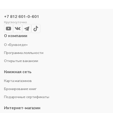
делаем всё, чтобы вы могли купить понравившуюся историю
по приятной цене. Например, организуем конкурсы и
проводим акции. Оставайтесь с нами, чтобы не упустить
+7 812 601-0-601
выгоду!
Круглосуточно
О компании
О «Буквоеде»
Программа лояльности
Открытые вакансии
Книжная сеть
Карта магазинов
Бронирование книг
Подарочные сертификаты
Интернет-магазин