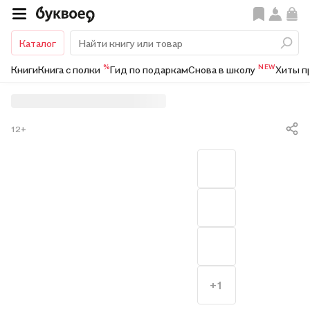
Каталог
%
NEW
Книги
Книга с полки
Гид по подаркам
Снова в школу
Хиты п
12+
+1