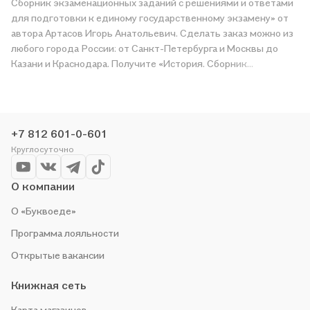
Сборник экзаменационных заданий с решениями и ответами
для подготовки к единому государственному экзамену» от
автора Артасов Игорь Анатольевич. Сделать заказ можно из
любого города России: от Санкт-Петербурга и Москвы до
Казани и Краснодара. Получите «История. Сборник
экзаменационных заданий с решениями и ответами для
подготовки к единому государственному экзамену» в
магазине сети или закажите доставку. Мы и сами любим
читать, поэтому делаем всё, чтобы вы могли купить
+7 812 601-0-601
понравившуюся историю по приятной цене. Например,
Круглосуточно
организуем конкурсы и проводим акции. Оставайтесь с нами,
чтобы не упустить выгоду!
О компании
О «Буквоеде»
Программа лояльности
Открытые вакансии
Книжная сеть
Карта магазинов