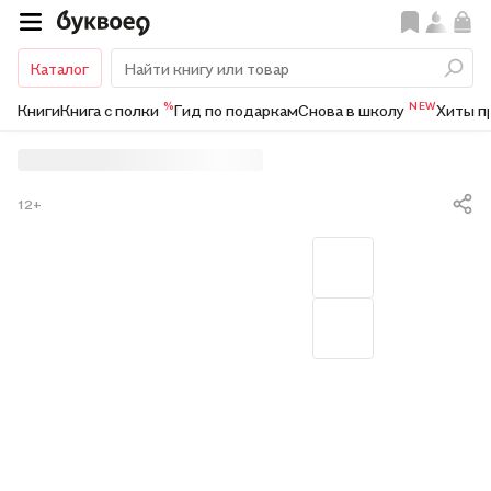
Каталог
%
NEW
Книги
Книга с полки
Гид по подаркам
Снова в школу
Хиты п
12+