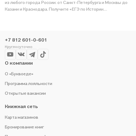
из любого города России: от Санкт-Петербурга и Москвы до
Казани и Краснодара. Получите «ЕГЭ по Истории.
Эффективное выполнение заданий № 23. Аналитические
задания: теория и практика, эффективное выполнение» в
магазине сети или закажите доставку. Мы и сами любим
читать, поэтому делаем всё, чтобы вы могли купить
+7 812 601-0-601
понравившуюся историю по приятной цене. Например,
Круглосуточно
организуем конкурсы и проводим акции. Оставайтесь с нами,
чтобы не упустить выгоду!
О компании
О «Буквоеде»
Программа лояльности
Открытые вакансии
Книжная сеть
Карта магазинов
Бронирование книг