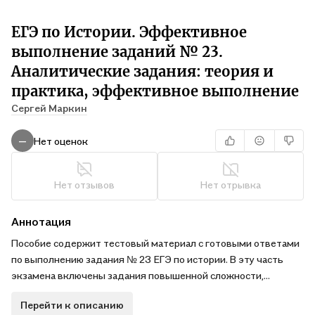
ЕГЭ по Истории. Эффективное
выполнение заданий № 23.
Аналитические задания: теория и
практика, эффективное выполнение
Сергей Маркин
Нет оценок
—
Нет отзывов
Нет отрывка
Аннотация
Пособие содержит тестовый материал с готовыми ответами
по выполнению задания № 23 ЕГЭ по истории. В эту часть
экзамена включены задания повышенной сложности,
требующие аналитического ответа. .В новой книге автор
Перейти к описанию
бестселлеров — пособий по подготовке к шкальным