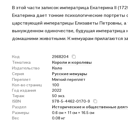
В этой части записок императрица Екатерина II (17
Екатерина дает тонкие психологические портреты св
царствующей императрицы Елизаветы Петровны, а 
вынужденном одиночестве, будущая императрица нах
домашними животными. К мемуарам прилагаются зам
Код
2968204
Тематика
Короли и королевы
Издательство
Коло
Серия
Русские мемуары
Переплет
Мягкий переплёт
Кол-во страниц
100
Год издания
2022
Тираж
50 экз.
ISBN
978-5-4462-0170-9
Раздел
Исторические и общественные деят
Размеры
0.6 см × 11 см × 16.5 см
Вес
0.08 кг