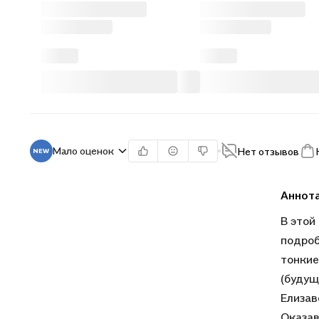
Мало оценок
Нет отзывов
Аннот
В этой
подроб
тонкие
(будущ
Елизав
Оказав