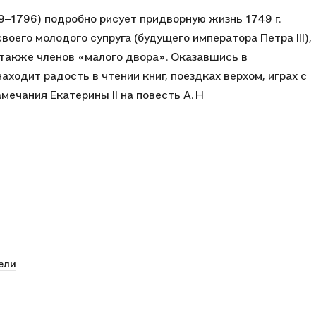
29–1796) подробно рисует придворную жизнь 1749 г.
оего молодого супруга (будущего императора Петра III),
также членов «малого двора». Оказавшись в
одит радость в чтении книг, поездках верхом, играх с
ечания Екатерины II на повесть А. Н
ели