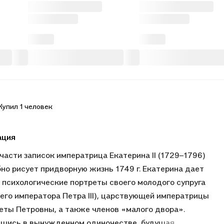
Купил 1 человек
ация
 части записок императрица Екатерина II (1729–1796)
но рисует придворную жизнь 1749 г. Екатерина дает
 психологические портреты своего молодого супруга
его императора Петра III), царствующей императрицы
еты Петровны, а также членов «малого двора».
шись в вынужденном одиночестве, будущая