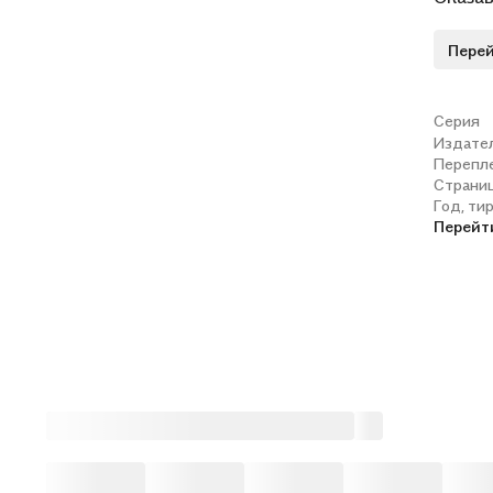
импера
Перей
играх 
замеча
Серия
Издате
Перепл
Страни
Год, ти
Перейт