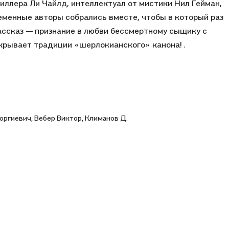
иллера Ли Чайлд, интеллектуал от мистики Нил Гейман,
полне достойное впечатление. По содержанию на мой
еменные авторы собрались вместе, чтобы в который раз
ерлокианы конечно же обязательное приобретение.
ссказ — признание в любви бессмертному сыщику с
рывает традиции «шерлокианского» канона! .
оргиевич, Вебер Виктор, Климанов Д.