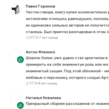
Павел Горюнов
Честно говоря, книгу купил исключительно 
антологиям отношусь равнодушно, поскольк
из одинаково сильных авторов не получится
станешь. Был приятно разочарован в этом. Из пятнадцати расск
0
0
7 лет назад
К примеру Розен с рассказом "Люди с рассе
в такой полиграфии выпущена еще одна ант
поставить к себе на полку обе книги. Рек
Антон Флеенко
Шерлок Холмс уже давно стал архетипом в
примерить на себя знаменитую роль или же
знаменитый сыщик. Под этой обложкой - мн
любовью к персонажу, которого создал Арту
1
0
8 лет назад
некоторые похожи на оригинальные Приклю
Легендарного сыщика. Особенно понравился
мне не нравится стиль этого автора, с рас
Наталья Ковалева
Прекрасный сборник рассказиков от знаме
одного этого произведения стоит поставит