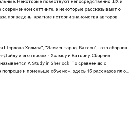
тельные. Некоторые повествуют непосредственно ШХ и
го последователей.
в современном сеттинге, а некоторые рассказывают о
аза приведены краткие истории знакомства авторов
у своеобразного очарования - каждый читатель также
 знакомства с Холмсом и Ватсоном. Кроме того, книга
 + стильная обложка.
 Шерлока Холмса", "Элементарно, Ватсон" - это сборник
Дойлу и его героям - Холмсу и Ватсону. Сборник
называется A Study in Sherlock. По сравнению с
а попроще и поменьше объемом, здесь 15 рассказов плюс
 Принципиальное отличие от "Невероятных
авторы современных детективов (а в НС был
 исключением из правила тут является Нил Гейман с
ковавшаяся на русском изящная фантастическая история 
 склоне лет заняться пчеловодством). Среди остальных
д (который пишет про Джека Ричера). Книга стильно
ж отпечатан в Италии, так что при том что блок