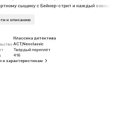
ртному сыщику с Бейкер-стрит и каждый совершенно
ому раскрывает традиции «шерлокианского» канона! .
ти к описанию
Классика детектива
АСТ,
Neoclassic
льство
ет
Твёрдый переплёт
ц
416
и к характеристикам