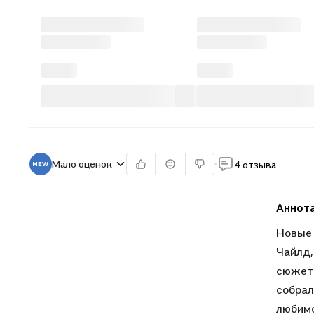
Мало оценок
4 отзыва
Аннот
Новые 
Чайлд,
сюжето
собрал
любимо