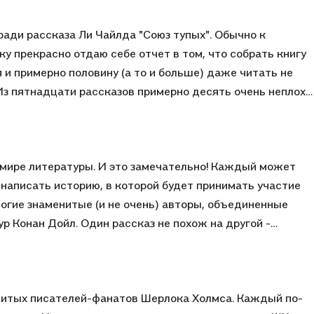
ради рассказа Ли Чайлда "Союз тупых". Обычно к
у прекрасно отдаю себе отчет в том, что собрать книгу
 и примерно половину (а то и больше) даже читать не
азов примерно десять очень неплохи.
ченными губами", Тодд "Авторское право". Если учесть чт
ология "Элементарно, Холмс", то имеет смысл собрать и
омендую любителям детективной литературы.
 мире литературы. И это замечательно! Каждый может
 написать историю, в которой будет принимать участие
огие знаменитые (и не очень) авторы, объединенные
р Конан Дойл. Один рассказ не похож на другой -
чения Шерлока, другие - иначе представляют образ
 рассказ "Дело о смерти и меде" от Нила Геймана. Хотя
сказом о Шерлоке Холмсе он справился на отлично! Ради
нитых писателей-фанатов Шерлока Холмса. Каждый по-
ь к себе на книжную полку этот замечательный том