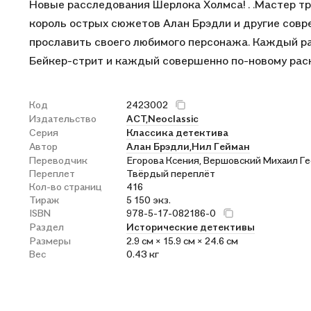
Новые расследования Шерлока Холмса! . .Мастер тр
проклеен, а не прошит, книга производит в
король острых сюжетов Алан Брэдли и другие совр
взгляд уступает НС, но для поклонников ш
прославить своего любимого персонажа. Каждый ра
Бейкер-стрит и каждый совершенно по-новому раск
Код
2423002
Издательство
АСТ,
Neoclassic
Серия
Классика детектива
Автор
Алан Брэдли,
Нил Гейман
Переводчик
Егорова Ксения, Вершовский Михаил Ге
Переплет
Твёрдый переплёт
Кол-во страниц
416
Тираж
5 150 экз.
ISBN
978-5-17-082186-0
Раздел
Исторические детективы
Размеры
2.9 см × 15.9 см × 24.6 см
Вес
0.43 кг