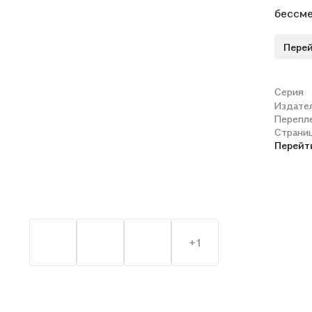
бессме
по-нов
Перей
Серия
Издате
Перепл
Страни
Перейт
+1