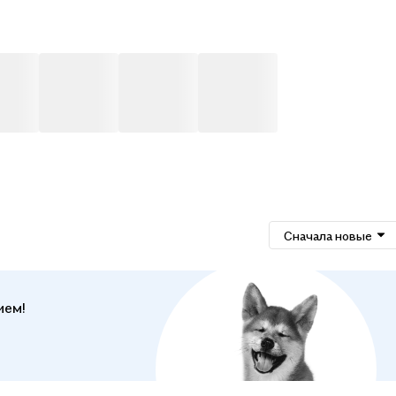
Сначала новые
ием!