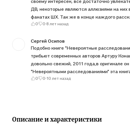
своему интересен, все достаточно увлека
Новейших приключений Шерлока Холмса и е
ДВ, некоторые являются аллюзиями на них 
фанатах ШХ. Так же в конце каждого расск
0
0
8 лет назад
сборника с Шерлокианой, что добавляет ем
может припомнить свою счастливую историю
прекрасно сделана - качественный перевод
Сергей Осипов
Подобно книге "Невероятные расследования
трибьют современных авторов Артуру Конан-
довольно свежий, 2011 года,в оригинале он 
"Невероятными расследованиями" эта книг
0
0
10 лет назад
вступление и заключение от составителей.
расследований" - здесь преимущественно 
разномастный жанровый коктейль). Главным
рассказом "Смерть и мед" (ранее не публи
реальных причинах, заставивших Холмса на
авторов самый известный наверное Ли Чайл
Описание и характеристики
оформлена, обложка приятна на ощупь, тира