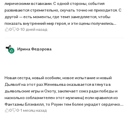
лирическими вставками. С одной стороны, события
искренность карается смертью.
развиваются стремительно, скучать точно не приходится. С
другой — есть моменты, где темп замедляется, чтобы
показать внутренний мир героя, и эти сцены получились
Об авторе:
0
0
10 дней назад
самыми трогательными. Понравилось, как автор работает с
деталями: одна короткая фраза или предмет могут многое
Кайли Смит — автор бестселлеров New York Times,
рассказать о персонаже. При этом нет ощущения
влюбленная в магию и романтику. Родом из Луизианы, она с
Ирина Федорова
перегруженности: каждая деталь на своём месте.
детства обожала книги и мечтала сочинять собственные
Рекомендую, если хочется и переживать за героев, и думать
истории. В ее романах переплетаются готическая мрачность
над прочитанным
и причудливая сказочность. Кайли живет в солнечной Южной
Калифорнии вместе со своими питомцами — собакой и
кошками. Любит писать на берегу океана, бродить по
Новая сестра, новый особняк, новое испытание и новый
книжным магазинам и с увлечением обсуждать астрологию.
Дьявол! на этот раз Женевьева оказывается втянута в
дьявольские игры и Охоту, заключает союз ради победы и
_____________________________________________________________
насколько соблазнителен этот мужчина) если нравился из
Фантазмы Блэквелл, то Роуин тем более украдет сердечко.
Особенности издания: большой покет с клапанами, книжной
0
0
1 месяц назад
Обаятельный на все 100%, Пара из этих двоих получилась
кремовой бумагой, тиснением и серебряной фольгой,
яркая. Сюжет удивлял! Готическая атмосфера, тайны,
подарочная открытка только в первом тираже.
искушения - фирменные фишки остались. Открытка как и в