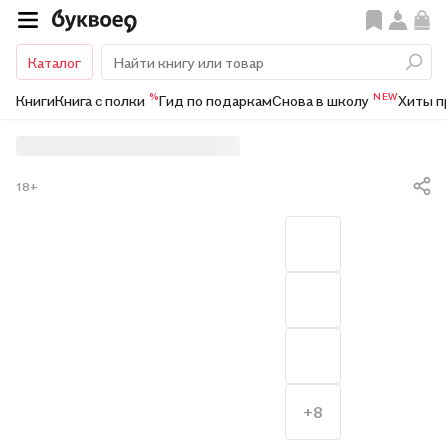
Каталог
%
NEW
Книги
Книга с полки
Гид по подаркам
Снова в школу
Хиты п
18+
+8