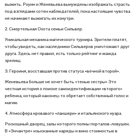
выжить. Роуин и Женевьева вынуждены изображать страсть
под взглядами сотен наблюдателей, пока настоящие чувства
не начинают выжигать их изнутри.
2. Смертельная Охота семьи Сильвер.
Уникальная механика магического турнира. Зрители платят,
чтобы увидеть, как наследники Сильверов уничтожают друг
друга. Здесь нет правил, есть только рейтинг и жажда
зрелищ.
3. Героиня, восставшая против статуса «вечной второй».
Женевьева больше не хочет быть «тенью сестры» Это
честная история о поиске самоидентификации «второго»
ребенка, который наконец-то обретает собственный голос и
магию.
4. Атмосфера кровавого «лакшери» и итальянского нуара.
Роскошный дворец, залы которого полны порталов-ловушек.
В «Энчантре» изысканные наряды и вино стоимостью в