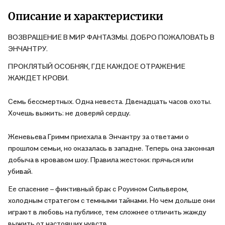
«Фантазме» по размеру и качеству, двухсторонняя, с одной
арт, с другой послание. Как же жаль, что книг всего две и
Описание и характеристики
сестёр тоже две. По одной книге на одну сестру. Мне так
ВОЗВРАЩЕНИЕ В МИР ФАНТАЗМЫ. ДОБРО ПОЖАЛОВАТЬ В
нравится как пишет автор! Больше ее книг на хотела бы
ЭНЧАНТРУ.
увидеть в продаже и купить, конечно Жаль, только что
издание в мягкой обложке, хоть она и очень красивая! я
ПРОКЛЯТЫЙ ОСОБНЯК, ГДЕ КАЖДОЕ ОТРАЖЕНИЕ
готова брать романтику в подобных покетах, но предпочитаю
ЖАЖДЕТ КРОВИ.
фэнтези покупать в твёрдом более долговечном переплёте,
с расчетом на перечитывание.
Семь бессмертных. Одна невеста. Двенадцать часов охоты.
Хочешь выжить: не доверяй сердцу.
Женевьева Гримм приехала в Энчантру за ответами о
прошлом семьи, но оказалась в западне. Теперь она законная
добыча в кровавом шоу. Правила жестоки: прячься или
убивай.
Ее спасение – фиктивный брак с Роуином Сильвером,
холодным стратегом с темными тайнами. Но чем дольше они
играют в любовь на публике, тем сложнее отличить жажду
выжить от настоящих чувств.