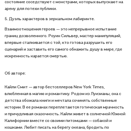
состояние соседствуют с монстрами, которых выпускают на
арену для потехи публики.
5. Дуэль характеров в зеркальном лабиринте.
Взаимоотношения героев — это непрерывное испытание
границ дозволенного. Роуин Сильвер, мастер манипуляций,
впервые сталкивается с той, кто готова разрушить его
сценарий и заставить его самого обнажить душу в мире, где
искренность карается смертью.
Об авторе:
Кайли Смит — автор бестселлеров New York Times,
влюбленная в магию и романтику. Родом из Луизианы, она с
детства обожала книги и мечтала сочинять собственные
истории. В ее романах переплетаются готическая мрачность
и причудливая сказочность. Кайли живет в солнечной Южной
Калифорнии вместе со своими питомцами — собакой и
кошками. Любит писать на берегу океана, бродить по