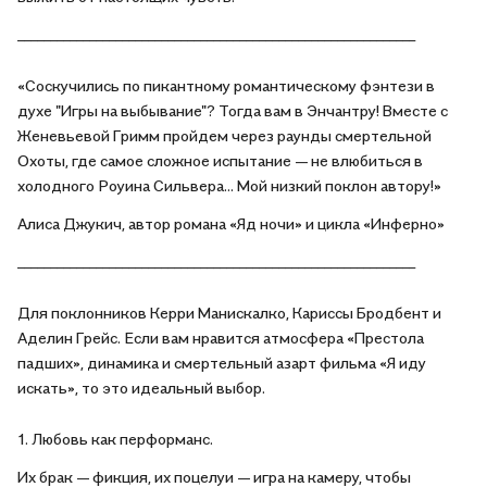
_____________________________________________________________
«Соскучились по пикантному романтическому фэнтези в
духе "Игры на выбывание"? Тогда вам в Энчантру! Вместе с
Женевьевой Гримм пройдем через раунды смертельной
Охоты, где самое сложное испытание — не влюбиться в
холодного Роуина Сильвера... Мой низкий поклон автору!»
Алиса Джукич, автор романа «Яд ночи» и цикла «Инферно»
_____________________________________________________________
Для поклонников Керри Манискалко, Кариссы Бродбент и
Аделин Грейс. Если вам нравится атмосфера «Престола
падших», динамика и смертельный азарт фильма «Я иду
искать», то это идеальный выбор.
1. Любовь как перформанс.
Их брак — фикция, их поцелуи — игра на камеру, чтобы