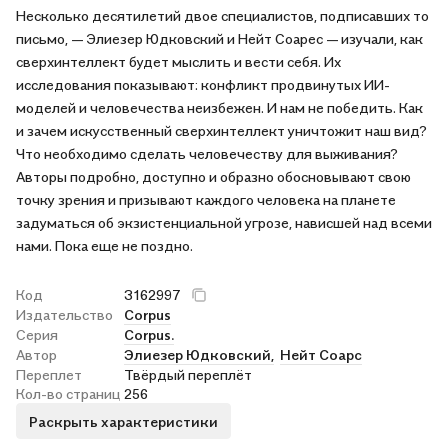
Несколько десятилетий двое специалистов, подписавших то
письмо, — Элиезер Юдковский и Нейт Соарес — изучали, как
сверхинтеллект будет мыслить и вести себя. Их
исследования показывают: конфликт продвинутых ИИ-
моделей и человечества неизбежен. И нам не победить. Как
и зачем искусственный сверхинтеллект уничтожит наш вид?
Что необходимо сделать человечеству для выживания?
Авторы подробно, доступно и образно обосновывают свою
точку зрения и призывают каждого человека на планете
задуматься об экзистенциальной угрозе, нависшей над всеми
нами. Пока еще не поздно.
Код
3162997
Издательство
Corpus
Серия
Corpus.
Автор
Элиезер Юдковский,
Нейт Соарс
Переплет
Твёрдый переплёт
Кол-во страниц
256
Раскрыть характеристики