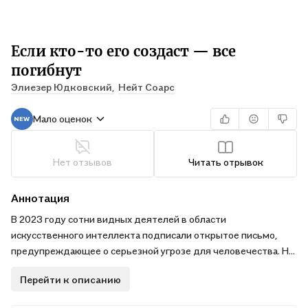
Если кто-то его создаст — все
погибнут
Элиезер Юдковский,
Нейт Соарс
Мало оценок
Нет отзывов
Читать отрывок
Аннотация
В 2023 году сотни видных деятелей в области
искусственного интеллекта подписали открытое письмо,
предупреждающее о серьезной угрозе для человечества. Но
компании и страны все равно спешат создать машины умнее
Перейти к описанию
человека. И мир совершенно не готов к тому, что произойдет
дальше.