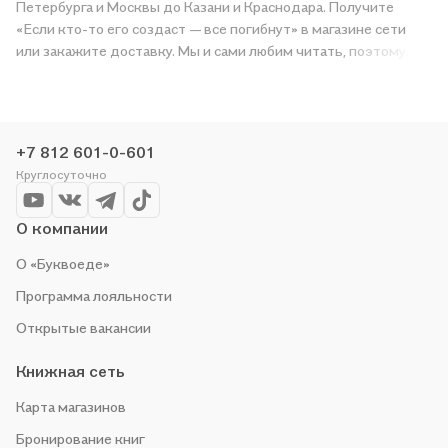
Петербурга и Москвы до Казани и Краснодара. Получите
«Если кто-то его создаст — все погибнут» в магазине сети
или закажите доставку. Мы и сами любим читать, поэтому
делаем всё, чтобы вы могли купить понравившуюся историю
по приятной цене. Например, организуем конкурсы и
проводим акции. Оставайтесь с нами, чтобы не упустить
выгоду!
+7 812 601-0-601
Круглосуточно
О компании
О «Буквоеде»
Программа лояльности
Открытые вакансии
Книжная сеть
Карта магазинов
Бронирование книг