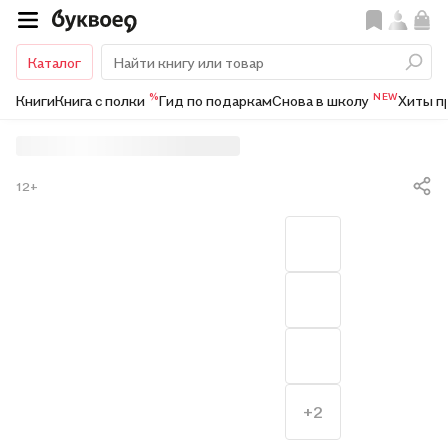
Каталог
%
NEW
Книги
Книга с полки
Гид по подаркам
Снова в школу
Хиты п
12+
+2