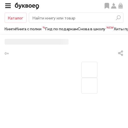
Каталог
%
NEW
Книги
Книга с полки
Гид по подаркам
Снова в школу
Хиты п
0+