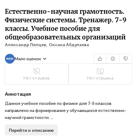
Естественно-научная грамотность.
Физические системы. Тренажер. 7-9
классы. Учебное пособие для
общеобразовательных организаций
Александр Ляпцев,
Оксана Абдулаева
Мало оценок
Нет отзывов
Нет отрывка
Аннотация
Данное учебное пособие по физике для 7-9 классов
направлено на формирование у обучающихся естественно-
научной грамотности.
В тренажере представлены компетентностно-
Перейти к описанию
ориентированные задачи, сформированные по принципу