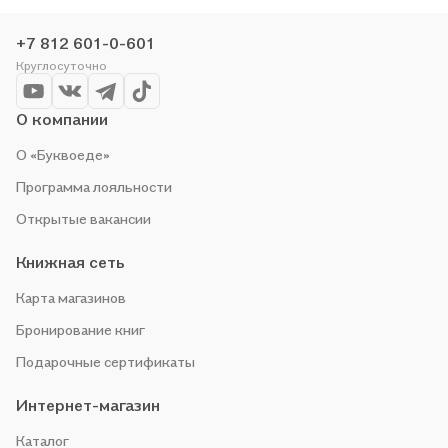
общеобразовательных организаций» в магазине сети или
закажите доставку. Мы и сами любим читать, поэтому
+7 812 601-0-601
делаем всё, чтобы вы могли купить понравившуюся историю
Круглосуточно
по приятной цене. Например, организуем конкурсы и
проводим акции. Оставайтесь с нами, чтобы не упустить
выгоду!
О компании
О «Буквоеде»
Программа лояльности
Открытые вакансии
Книжная сеть
Карта магазинов
Бронирование книг
Подарочные сертификаты
Интернет-магазин
Каталог