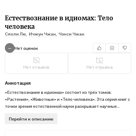
Естествознание в идиомах: Тело
человека
Сяоли Лю,
Ичжун Чжан,
Чэнси Чжан
Нет оценок
—
Нет отзывов
Нет отрывка
Аннотация
«Естествознание в идиомах» состоит из трёх томов:
«Растения», «Животные» и «Тело человека». Эта серия книг с
точки зрения естественной науки раскрывает научные
знания, заключённые в китайских идиомах. В полном
Перейти к описанию
комплекте собрано 245 идиом, доступно объясняются их
значение, происхождение, истории, а также даётся
естественнонаучное толкование.