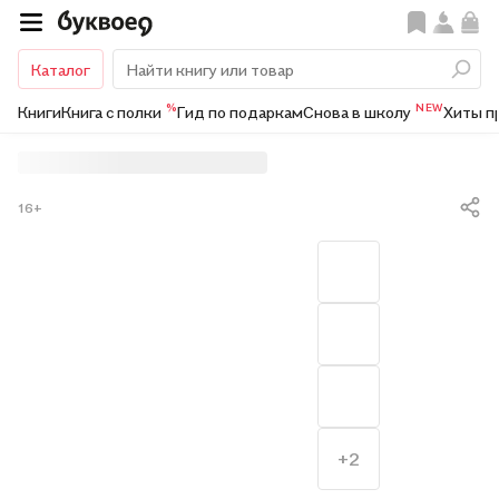
Каталог
%
NEW
Книги
Книга с полки
Гид по подаркам
Снова в школу
Хиты п
16+
+2