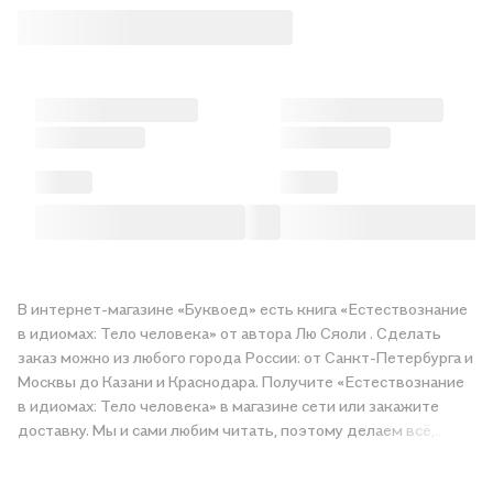
В интернет-магазине «Буквоед» есть книга «Естествознание
в идиомах: Тело человека» от автора Лю Сяоли . Сделать
заказ можно из любого города России: от Санкт-Петербурга и
Москвы до Казани и Краснодара. Получите «Естествознание
в идиомах: Тело человека» в магазине сети или закажите
доставку. Мы и сами любим читать, поэтому делаем всё,
чтобы вы могли купить понравившуюся историю по приятной
цене. Например, организуем конкурсы и проводим акции.