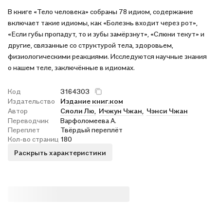
В книге «Тело человека» собраны 78 идиом, содержание
включает такие идиомы, как «Болезнь входит через рот»,
«Если губы пропадут, то и зубы замёрзнут», «Слюни текут» и
другие, связанные со структурой тела, здоровьем,
физиологическими реакциями. Исследуются научные знания
о нашем теле, заключённые в идиомах.
Код
3164303
Издательство
Издание книг.ком
Автор
Сяоли Лю,
Ичжун Чжан,
Чэнси Чжан
Переводчик
Варфоломеева А.
Переплет
Твёрдый переплёт
Кол-во страниц
180
Раскрыть характеристики