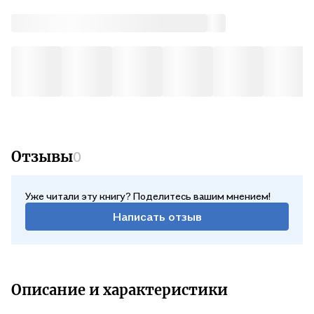
cursed Black Ice Bridge.
Its a formidable and dangerous task, and their journey takes
them on a breathtaking, page-turning adventure!
Отзывы
0
Уже читали эту книгу? Поделитесь вашим мнением!
Написать отзыв
Описание и характеристики