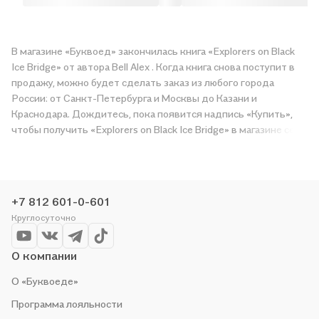
В магазине «Буквоед» закончилась книга «Explorers on Black
Ice Bridge» от автора Bell Alex . Когда книга снова поступит в
продажу, можно будет сделать заказ из любого города
России: от Санкт-Петербурга и Москвы до Казани и
Краснодара. Дождитесь, пока появится надпись «Купить»,
чтобы получить «Explorers on Black Ice Bridge» в магазине сети
или заказать доставку. Мы и сами любим читать, поэтому
делаем всё, чтобы вы могли купить понравившуюся историю
по приятной цене. Например, организуем конкурсы и
проводим акции. Оставайтесь с нами, чтобы не упустить
+7 812 601-0-601
выгоду!
Круглосуточно
О компании
О «Буквоеде»
Программа лояльности