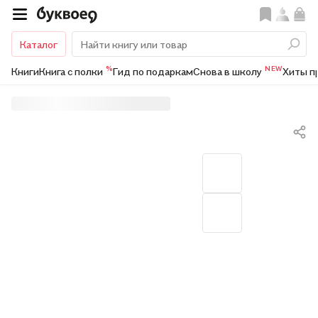
Каталог
%
NEW
Книги
Книга с полки
Гид по подаркам
Снова в школу
Хиты п