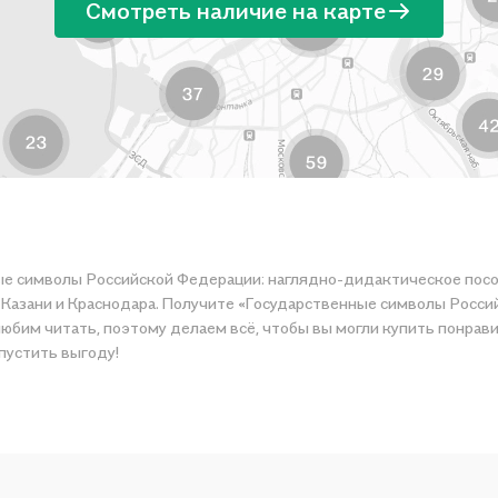
Смотреть наличие на карте
ые символы Российской Федерации: наглядно-дидактическое пособ
о Казани и Краснодара. Получите «Государственные символы Росс
сё, чтобы вы могли купить понравившуюся историю по приятной цене. Например, организуем
упустить выгоду!