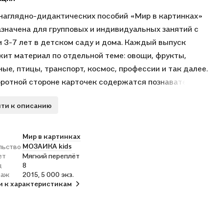
наглядно-дидактических пособий «Мир в картинках»
значена для групповых и индивидуальных занятий с
 3-7 лет в детском саду и дома. Каждый выпуск
ит материал по отдельной теме: овощи, фрукты,
ые, птицы, транспорт, космос, профессии и так далее.
оротной стороне карточек содержатся познавательные
ия, которые будут интересны и детям, и взрослым.
ти к описанию
ав описание, взрослый сможет пересказать его в той
и том объеме, которые соответствуют возрасту и
 развития детей. .Наглядный материал может быть
Мир в картинках
МОЗАИКА kids
льство
зован на занятиях по ознакомлению с окружающим
ет
Мягкий переплёт
для развития речи и мышления. . . . . . . . . .
ц
8
раж
2015, 5 000 экз.
и к характеристикам