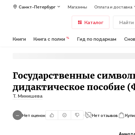
Санкт-Петербург
Магазины
Оплата и доставка
Каталог
Книги
Книга с полки
Гид по подаркам
Снов
%
Государственные символ
дидактическое пособие (
Т. Минишева
Нет оценок
Нет отзывов
Купи
—
Аннот