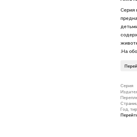
Серия 
предна
детьми
содерж
животн
.На об
сведен
Перей
Прочит
форме 
уровню
Серия
Издате
исполь
Перепл
миром, 
Страни
Год, ти
Перейт