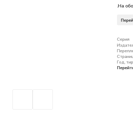
.На об
сведен
Перей
Прочит
форме 
уровню
Серия
Издате
исполь
Перепл
миром, 
Страни
Год, ти
Перейт