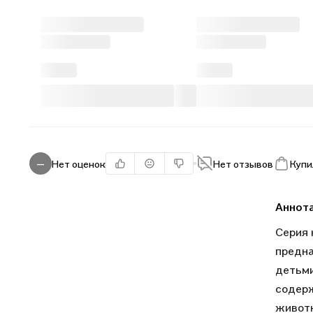
Нет оценок
Нет отзывов
Купи
—
Аннот
Серия 
предна
детьми
содерж
животн