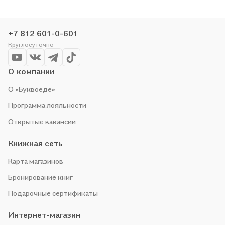
делаем всё, чтобы вы могли купить понравившуюся историю
по приятной цене. Например, организуем конкурсы и
проводим акции. Оставайтесь с нами, чтобы не упустить
+7 812 601-0-601
выгоду!
Круглосуточно
О компании
О «Буквоеде»
Программа лояльности
Открытые вакансии
Книжная сеть
Карта магазинов
Бронирование книг
Подарочные сертификаты
Интернет-магазин