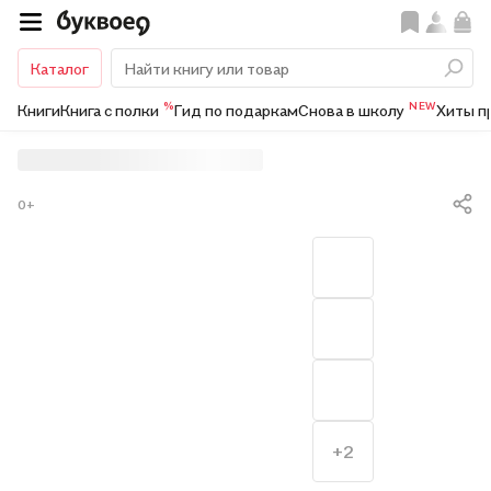
Каталог
%
NEW
Книги
Книга с полки
Гид по подаркам
Снова в школу
Хиты п
0+
+2