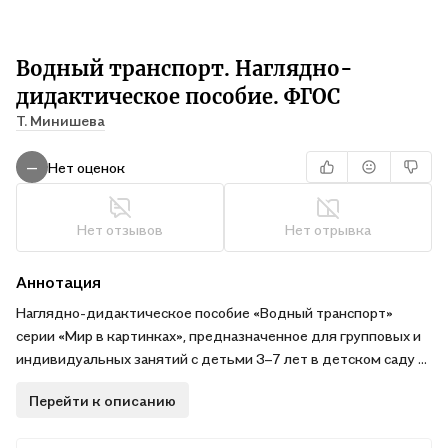
Водный транспорт. Наглядно-
дидактическое пособие. ФГОС
Т. Минишева
Нет оценок
—
Нет отзывов
Нет отрывка
Аннотация
Наглядно-дидактическое пособие «Водный транспорт»
серии «Мир в картинках», предназначенное для групповых и
индивидуальных занятий с детьми 3–7 лет в детском саду и
дома, познакомит детей с парусником, плотом, гондолой и
Перейти к описанию
другими видами водного транспорта.
На оборотной стороне карточек содержатся познавательные