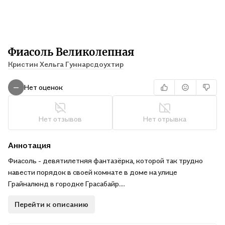
Фиасоль Великолепная
Кристин Хельга Гуннарсдоухтир
Нет оценок
—
Нет отзывов
Нет отрывка
Аннотация
Фиасоль - девятилетняя фантазёрка, которой так трудно
навести порядок в своей комнате в доме на улице
Грайналюнд в городке Грасабайр.
Эта книга расскажет вам самые последние новости из её
Перейти к описанию
жизни: чем закончилась долгожданная поездка в бассейн,
как пережить фантастическое нападение пиратов,