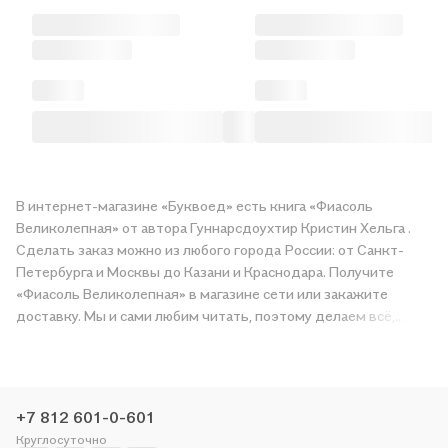
В интернет-магазине «Буквоед» есть книга «Фиасоль
Великолепная» от автора Гуннарсдоухтир Кристин Хельга .
Сделать заказ можно из любого города России: от Санкт-
Петербурга и Москвы до Казани и Краснодара. Получите
«Фиасоль Великолепная» в магазине сети или закажите
доставку. Мы и сами любим читать, поэтому делаем всё,
чтобы вы могли купить понравившуюся историю по приятной
цене. Например, организуем конкурсы и проводим акции.
Оставайтесь с нами, чтобы не упустить выгоду!
+7 812 601-0-601
Круглосуточно