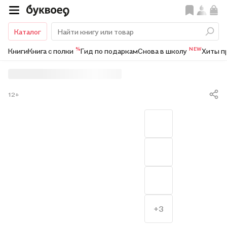
Каталог
%
NEW
Книги
Книга с полки
Гид по подаркам
Снова в школу
Хиты п
12+
+3