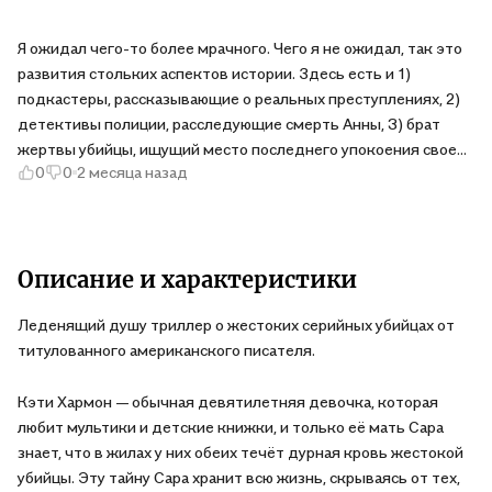
Я ожидал чего-то более мрачного. Чего я не ожидал, так это
развития стольких аспектов истории. Здесь есть и 1)
подкастеры, рассказывающие о реальных преступлениях, 2)
детективы полиции, расследующие смерть Анны, 3) брат
жертвы убийцы, ищущий место последнего упокоения своей
0
0
2 месяца назад
сестры 4 )дело серийного убийцы, оставившего след в
прошлом, 5) внутренние переживания Сары по поводу
причастности Кэти (9 лет) к падению няни Анны.
Понравилось, как журналист-расследователь смог
самостоятельно раскрыть истинную личность Сары. Я
Описание и характеристики
оценил, как различные нити детективного повествования
Леденящий душу триллер о жестоких серийных убийцах от
сошлись воедино, приведя к развязке.
титулованного американского писателя.
Кэти Хармон — обычная девятилетняя девочка, которая
любит мультики и детские книжки, и только её мать Сара
знает, что в жилах у них обеих течёт дурная кровь жестокой
убийцы. Эту тайну Сара хранит всю жизнь, скрываясь от тех,