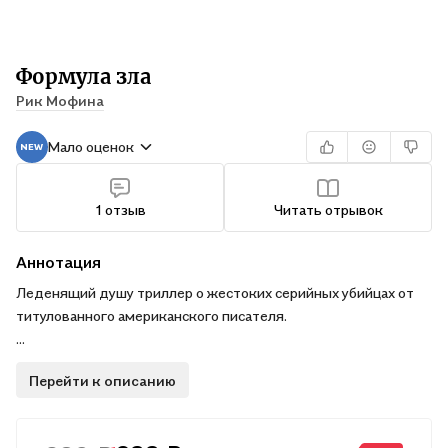
Формула зла
Рик Мофина
Мало оценок
1 отзыв
Читать отрывок
Аннотация
Леденящий душу триллер о жестоких серийных убийцах от
титулованного американского писателя.
Кэти Хармон — обычная девятилетняя девочка, которая
Перейти к описанию
любит мультики и детские книжки, и только её мать Сара
знает, что в жилах у них обеих течёт дурная кровь жестокой
убийцы. Эту тайну Сара хранит всю жизнь, скрываясь от тех,