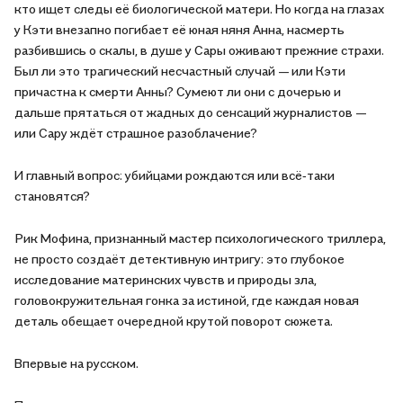
кто ищет следы её биологической матери. Но когда на глазах
у Кэти внезапно погибает её юная няня Анна, насмерть
разбившись о скалы, в душе у Сары оживают прежние страхи.
Был ли это трагический несчастный случай — или Кэти
причастна к смерти Анны? Сумеют ли они с дочерью и
дальше прятаться от жадных до сенсаций журналистов —
или Сару ждёт страшное разоблачение?
И главный вопрос: убийцами рождаются или всё‑таки
становятся?
Рик Мофина, признанный мастер психологического триллера,
не просто создаёт детективную интригу: это глубокое
исследование материнских чувств и природы зла,
головокружительная гонка за истиной, где каждая новая
деталь обещает очередной крутой поворот сюжета.
Впервые на русском.