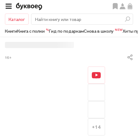
Каталог
%
NEW
Книги
Книга с полки
Гид по подаркам
Снова в школу
Хиты п
16+
+14