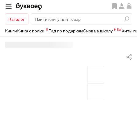
Каталог
%
NEW
Книги
Книга с полки
Гид по подаркам
Снова в школу
Хиты п