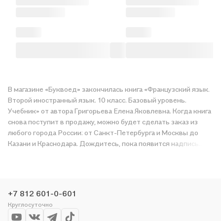
В магазине «Буквоед» закончилась книга «Французский язык.
Второй иностранный язык. 10 класс. Базовый уровень.
Учебник» от автора Григорьева Елена Яковлевна. Когда книга
снова поступит в продажу, можно будет сделать заказ из
любого города России: от Санкт-Петербурга и Москвы до
Казани и Краснодара. Дождитесь, пока появится надпись
«Купить», чтобы получить «Французский язык. Второй
иностранный язык. 10 класс. Базовый уровень. Учебник» в
магазине сети или заказать доставку. Мы и сами любим
читать, поэтому делаем всё, чтобы вы могли купить
+7 812 601-0-601
понравившуюся историю по приятной цене. Например,
Круглосуточно
организуем конкурсы и проводим акции. Оставайтесь с нами,
чтобы не упустить выгоду!