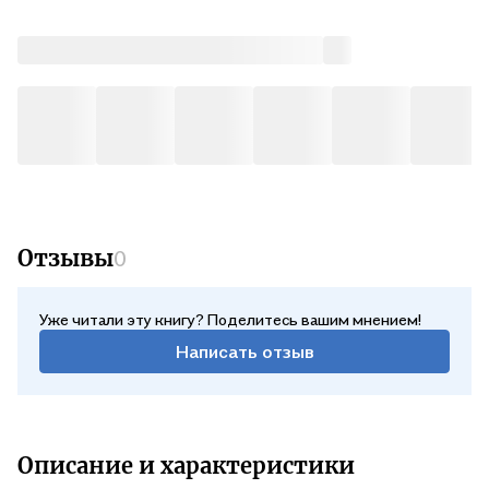
задания. Кроме того, он дополнен ссылками на интернет-
ресурсы, работа с которыми поможет расширить
практические возможности использования изучаемого
языка. Комплекс контрольных заданий, помещённый в конце
учебника, позволит проверить уровень языковой подготовки
учащихся во всех четырёх видах речевой деятельности.
Отзывы
0
Уже читали эту книгу? Поделитесь вашим мнением!
Написать отзыв
Описание и характеристики